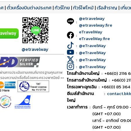
ทศ
|
ตั๋วเครื่องบินต่างประเทศ
|
ทัวร์ไทย
|
ทัวร์ไฟไหม้
|
เรือสำราญ
|
เกี่ย
@etravelway
:
@etravelway.fire
eTravelWay
:
eTravelWay.fire
:
@eTravelWay
@etravelway
:
@eTravelWay
:
@eTravelWay
:
@eTravelWay
้ผ่านการประเมินตามเกณฑ์มาตรฐานคุณภาพ
โทรสำนักงานใหญ่
:
+66(0) 2116 6
ับรองความน่าเชื่อถือโดยกระทรวงพาณิชย์ ==
โทรสารสำนักงานใหญ่
:
+66(0) 21
โทรเฉพาะฉุกเฉิน
:
+66(0) 85 364
อีเมล์สำนักงาน
:
contact.bk
ใหญ่
เวลาทำการ
:
จันทร์ - ศุกร์ 09.00 
(GMT +07.00)
เสาร์ - อาทิตย์ 09.0
(GMT +07.00)