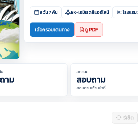
9 วัน 7 คืน
EK-เอมิเรตส์แอร์ไลน์
โรงแรม 
เลือกรอบเดินทาง
ดู PDF
ต้น
สถานะ
ถาม
สอบถาม
น
สอบถามเจ้าหน้าที่
รีเซ็ต