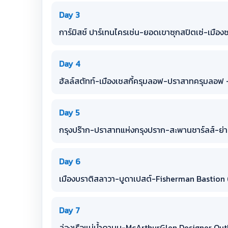
Day 3
การ์มิสช์ ปาร์เทนไครเช่น-ยอดเขาซุกสปิตเซ่-เมือง
Day 4
ฮัลล์สตัทท์-เมืองเชสกี้ครุมลอฟ-ปราสาทครุมลอฟ -
Day 5
กรุงปร๊าก-ปราสาทแห่งกรุงปราก-สะพานชาร์ลส์-ย่าน
Day 6
เมืองบราติสลาวา-บูดาเปสต์-Fisherman Bastion 
Day 7
ล่องเรือแม่น้ำดานูบ-McArthurGlen Designer Outl