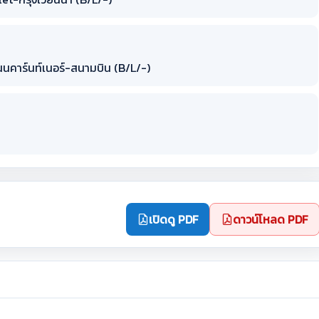
นนคาร์นท์เนอร์-สนามบิน (B/L/-)
เปิดดู PDF
ดาวน์โหลด PDF