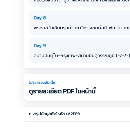
Day 8
พระราชวังเชินบรุนน์-มหาวิหารเซนต์สตีเฟน-ย่านถ
Day 9
สนามบินดูไบ-กรุงเทพ-สนามบินสุวรรณภูมิ (-/-/-)
โปรแกรมฉบับเต็ม
ดูรายละเอียด PDF ในหน้านี้
สรุปข้อมูลทัวร์รหัส : A21319