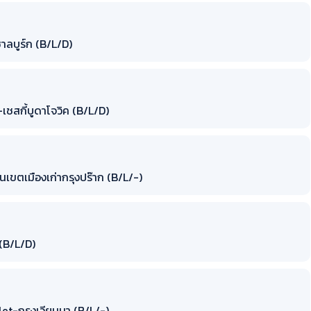
ซาลบูร์ก (B/L/D)
เชสกี้บูดาโจวิค (B/L/D)
เขตเมืองเก่ากรุงปร๊าก (B/L/-)
(B/L/D)
et-กรุงเวียนนา (B/L/-)