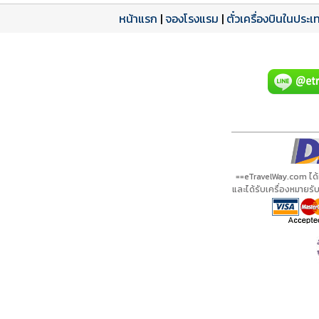
หน้าแรก
|
จองโรงแรม
|
ตั๋วเครื่องบินในประเ
โปรแกรมทัวร์
รีวิวลูกค้าจริง
ใบอนุญาตนำเที่ยว
A21319 PDF
รีวิวจาก eTravelWay
เลขที่ 11/11450
กำลังโหลดโปรแกรม...
กำลังโหลดรีวิว...
กำลังโหลดใบอนุญาต...
==eTravelWay.com ได
และได้รับเครื่องหมายร