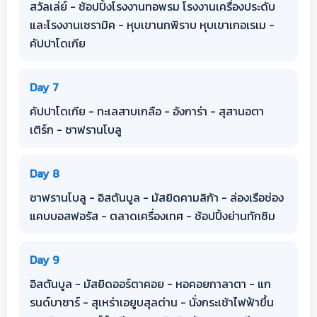
สวัลเล่ย์ - ช้อปปิ้งโรงงานทอพรม โรงงานเครื่องประดับ
และโรงงานเซรามิค - หุบเขานกพิราบ หุบเขาเกอเรเม -
คัปปาโดเกีย
Day 7
คัปปาโดเกีย - ทะเลสาบเกลือ - อังการ่า - สุสานอตา
เติร์ก - ซาฟรานโบลู
Day 8
ซาฟรานโบลู - อิสตันบูล - มัสยิดคามลิก้า - ล่องเรือช่อง
แคบบอสฟอรัส - ตลาดเครื่องเทศ - ช้อปปิ้งย่านทักซิม
Day 9
อิสตันบูล - มัสยิดออร์ตาคอย - หอคอยกาลาตา - แก
รนด์บาซาร์ - สุเหร่าเอยูบสุลต่าน - นั่งกระเช้าไฟฟ้าขึ้น