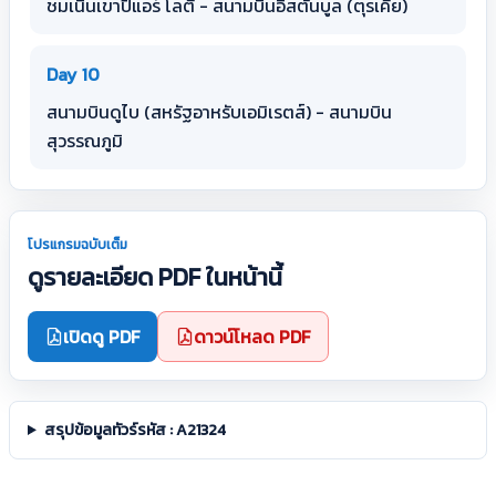
ชมเนินเขาปิแอร์ โลตี - สนามบินอิสตันบูล (ตุรเคีย)
Day 10
สนามบินดูไบ (สหรัฐอาหรับเอมิเรตส์) - สนามบิน
สุวรรณภูมิ
โปรแกรมฉบับเต็ม
ดูรายละเอียด PDF ในหน้านี้
เปิดดู PDF
ดาวน์โหลด PDF
สรุปข้อมูลทัวร์รหัส : A21324