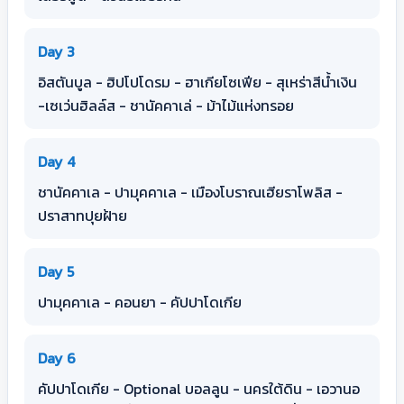
Day 3
อิสตันบูล - ฮิปโปโดรม - ฮาเกียโซเฟีย - สุเหร่าสีน้ำเงิน
-เซเว่นฮิลล์ส - ชานัคคาเล่ - ม้าไม้แห่งทรอย
Day 4
ชานัคคาเล - ปามุคคาเล - เมืองโบราณเฮียราโพลิส -
ปราสาทปุยฝ้าย
Day 5
ปามุคคาเล - คอนยา - คัปปาโดเกีย
Day 6
คัปปาโดเกีย - Optional บอลลูน - นครใต้ดิน - เอวานอ