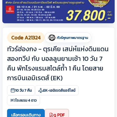
Code A21324
ทัวร์คุณภาพมาตรฐาน
ทัวร์ฮ่องกง - ตุรเคีย เสน่ห์แห่งดินแดน
สองทวีป กับ บอลลูนยามเช้า 10 วัน 7
คืน พักโรงแรมสไตล์ถ้ำ 1 คืน โดยสาย
การบินเอมิเรตส์ (EK)
10 วัน 7 คืน
EK-เอมิเรตส์แอร์ไลน์
โรงแรม 4 ดาว
เลือกรอบเดินทาง
ดู PDF