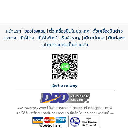
หน้าแรก
|
จองโรงแรม
|
ตั๋วเครื่องบินในประเทศ
|
ตั๋วเครื่องบินต่าง
ประเทศ
โปรแกรมทัวร์
รีวิวลูกค้าจริง
ใบอนุญาตนำเที่ยว
|
ทัวร์ไทย
|
ทัวร์ไฟไหม้
|
เรือสำราญ
|
เกี่ยวกับเรา
|
ติดต่อเรา
ดาวน์โหลด PDF
เปิดหน้าเต็ม
เปิดหน้าเต็ม
A21324 PDF
รีวิวจาก eTravelWay
เลขที่ 11/11450
|
นโยบายความเป็นส่วนตัว
กำลังโหลดโปรแกรม...
กำลังโหลดรีวิว...
กำลังโหลดใบอนุญาต...
@etravelway
==eTravelWay.com ได้ผ่านการประเมินตามเกณฑ์มาตรฐานคุณภาพ
และได้รับเครื่องหมายรับรองความน่าเชื่อถือโดยกระทรวงพาณิชย์ ==