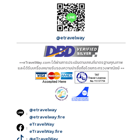
กำลังโหลดโปรแกรม...
กำลังโหลดรีวิว...
กำลังโหลดใบอนุญาต...
@etravelway
==eTravelWay.com ได้ผ่านการประเมินตามเกณฑ์มาตรฐานคุณภาพ
และได้รับเครื่องหมายรับรองความน่าเชื่อถือโดยกระทรวงพาณิชย์ ==
@etravelway
:
@etravelway.fire
eTravelWay
:
eTravelWay.fire
:
@eTravelWay