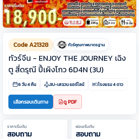
Code A21328
ทัวร์คุณภาพมาตรฐาน
ทัวร์จีน - ENJOY THE JOURNEY เฉิง
ตู สี่ดรุณี ปี้เผิงโกว 6D4N (3U)
6 วัน 4 คืน
3U-เสฉวน แอร์ไลน์
โรงแรม 4 ดาว
เลือกรอบเดินทาง
ดู PDF
ราคาเริ่มต้น
ผ่อนเริ่มต้น
สอบถาม
สอบถาม