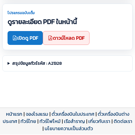
โปรแกรมฉบับเต็ม
ดูรายละเอียด PDF ในหน้านี้
เปิดดู PDF
ดาวน์โหลด PDF
สรุปข้อมูลทัวร์รหัส : A21328
หน้าแรก
|
จองโรงแรม
|
ตั๋วเครื่องบินในประเทศ
|
ตั๋วเครื่องบินต่าง
ประเทศ
โปรแกรมทัวร์
รีวิวลูกค้าจริง
ใบอนุญาตนำเที่ยว
|
ทัวร์ไทย
|
ทัวร์ไฟไหม้
|
เรือสำราญ
|
เกี่ยวกับเรา
|
ติดต่อเรา
ดาวน์โหลด PDF
เปิดหน้าเต็ม
เปิดหน้าเต็ม
A21328 PDF
รีวิวจาก eTravelWay
เลขที่ 11/11450
|
นโยบายความเป็นส่วนตัว