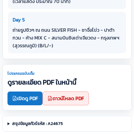
(เวลาแสดง ประมาณ 70 นาที)
Day 5
ถ่ายรูปชิวๆ ณ ถนน SILVER FISH - ซาจื่อโข่ว - ปาต้า
กวน - ห้าง MIX C - สนามบินชิงเต่าเจียวตง - กรุงเทพฯ
(สุวรรณภูมิ) (B/L/-)
โปรแกรมฉบับเต็ม
ดูรายละเอียด PDF ในหน้านี้
เปิดดู PDF
ดาวน์โหลด PDF
สรุปข้อมูลทัวร์รหัส : A24675