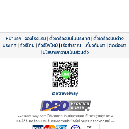
หน้าแรก
|
จองโรงแรม
|
ตั๋วเครื่องบินในประเทศ
|
ตั๋วเครื่องบินต่าง
ประเทศ
โปรแกรมทัวร์
รีวิวลูกค้าจริง
ใบอนุญาตนำเที่ยว
|
ทัวร์ไทย
|
ทัวร์ไฟไหม้
|
เรือสำราญ
|
เกี่ยวกับเรา
|
ติดต่อเรา
ดาวน์โหลด PDF
เปิดหน้าเต็ม
เปิดหน้าเต็ม
A24675 PDF
รีวิวจาก eTravelWay
เลขที่ 11/11450
|
นโยบายความเป็นส่วนตัว
กำลังโหลดโปรแกรม...
กำลังโหลดรีวิว...
กำลังโหลดใบอนุญาต...
@etravelway
==eTravelWay.com ได้ผ่านการประเมินตามเกณฑ์มาตรฐานคุณภาพ
และได้รับเครื่องหมายรับรองความน่าเชื่อถือโดยกระทรวงพาณิชย์ ==