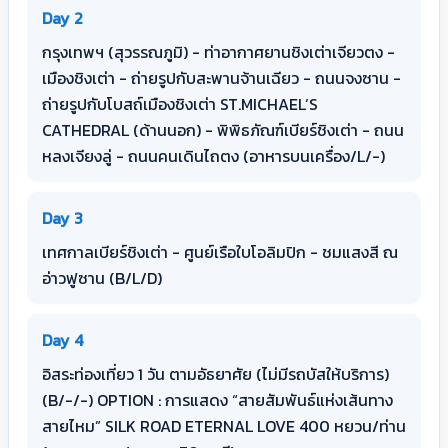
Day 2
กรุงเทพฯ (สุวรรณภูมิ) - ท่าอากาศยานชิงเต่าเจียวตง -
เมืองชิงเต่า - ถ่ายรูปกับสะพานจ้านเฉียว - ถนนจงซาน -
ถ่ายรูปกับโบสถ์เมืองชิงเต่า ST.MICHAEL’S
CATHEDRAL (ด้านนอก) - พิพิธภัณฑ์เบียร์ชิงเต่า - ถนน
หลงเจียงลู่ - ถนนคนเดินไถตง (อาหารบนเครื่อง/L/-)
Day 3
เทศกาลเบียร์ชิงเต่า - ศูนย์เรือใบโอลิมปิก - ชมแสงสี ณ
อ่าวฟูซาน (B/L/D)
Day 4
อิสระท่องเที่ยว 1 วัน ตามอัธยาศัย (ไม่มีรถบัสให้บริการ)
(B/-/-) OPTION : การแสดง “สายสัมพันธ์แห่งเส้นทาง
สายไหม” SILK ROAD ETERNAL LOVE 400 หยวน/ท่าน