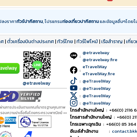
แปลงราคา
ทัวร์ปากีสถาน
, โปรแกรม
ท่องเที่ยวปากีสถาน
และข้อมูลอื่นๆโดยไม
ทศ
|
ตั๋วเครื่องบินต่างประเทศ
|
ทัวร์ไทย
|
ทัวร์ไฟไหม้
|
เรือสำราญ
|
เกี่ย
@etravelway
:
@etravelway.fire
eTravelWay
:
eTravelWay.fire
:
@eTravelWay
@etravelway
:
@eTravelWay
:
@eTravelWay
:
@eTravelWay
้ผ่านการประเมินตามเกณฑ์มาตรฐานคุณภาพ
โทรสำนักงานใหญ่
:
+66(0) 2116 6
ับรองความน่าเชื่อถือโดยกระทรวงพาณิชย์ ==
โทรสารสำนักงานใหญ่
:
+66(0) 21
โทรเฉพาะฉุกเฉิน
:
+66(0) 85 364
อีเมล์สำนักงาน
:
contact.bk