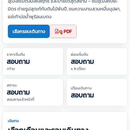
อุโมงค์เบตงมงคลฤทธิ์ และป้ายใต้สุดสยาม - ชมอุโมงค์ปิยะ
มิตร ถ่ายรูปสุดเก๋กับต้นไม้พันปี, ชมความงามสวนหมื่นบุปผา,
แช่เท้าบ่อน้ำพุร้อนเบตง
เลือกรอบเดินทาง
ดู PDF
ราคาเริ่มต้น
ผ่อนเริ่มต้น
สอบถาม
สอบถาม
/ท่าน
x 9 เดือน
สถานะ
เดือนเดินทาง
สอบถาม
สอบถาม
สอบถามเจ้าหน้าที่
เดินทาง