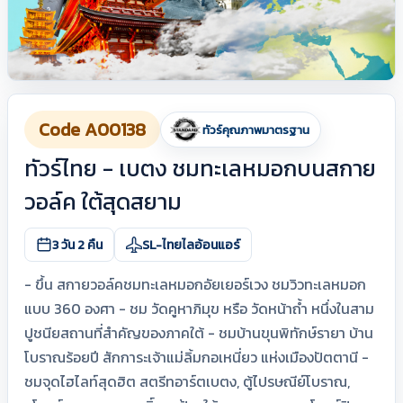
Code A00138
ทัวร์คุณภาพมาตรฐาน
ทัวร์ไทย - เบตง ชมทะเลหมอกบนสกาย
วอล์ค ใต้สุดสยาม
3 วัน 2 คืน
SL-ไทยไลอ้อนแอร์
- ขึ้น สกายวอล์คชมทะเลหมอกอัยเยอร์เวง ชมวิวทะเลหมอก
แบบ 360 องศา - ชม วัดคูหาภิมุข หรือ วัดหน้าถ้ำ หนึ่งในสาม
ปูชนียสถานที่สำคัญของภาคใต้ - ชมบ้านขุนพิทักษ์รายา บ้าน
โบราณร้อยปี สักการะเจ้าแม่ลิ้มกอเหนี่ยว แห่งเมืองปัตตานี -
ชมจุดไฮไลท์สุดฮิต สตรีทอาร์ตเบตง, ตู้ไปรษณีย์โบราณ,