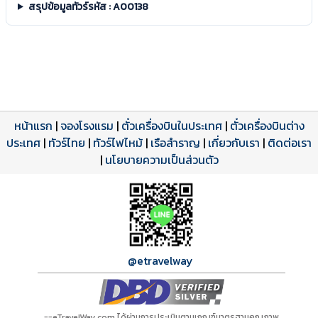
สรุปข้อมูลทัวร์รหัส : A00138
หน้าแรก
|
จองโรงแรม
|
ตั๋วเครื่องบินในประเทศ
|
ตั๋วเครื่องบินต่าง
ประเทศ
โปรแกรมทัวร์
รีวิวลูกค้าจริง
ใบอนุญาตนำเที่ยว
|
ทัวร์ไทย
|
ทัวร์ไฟไหม้
|
เรือสำราญ
|
เกี่ยวกับเรา
|
ติดต่อเรา
ดาวน์โหลด PDF
เปิดหน้าเต็ม
เปิดหน้าเต็ม
A00138 PDF
รีวิวจาก eTravelWay
เลขที่ 11/11450
|
นโยบายความเป็นส่วนตัว
กำลังโหลดโปรแกรม...
กำลังโหลดรีวิว...
กำลังโหลดใบอนุญาต...
@etravelway
==eTravelWay.com ได้ผ่านการประเมินตามเกณฑ์มาตรฐานคุณภาพ