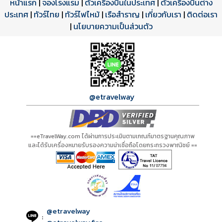
หน้าแรก
|
จองโรงแรม
|
ตั๋วเครื่องบินในประเทศ
|
ตั๋วเครื่องบินต่าง
ประเทศ
โปรแกรมทัวร์
รีวิวลูกค้าจริง
ใบอนุญาตนำเที่ยว
|
ทัวร์ไทย
|
ทัวร์ไฟไหม้
|
เรือสำราญ
|
เกี่ยวกับเรา
|
ติดต่อเรา
ดาวน์โหลด PDF
เปิดหน้าเต็ม
เปิดหน้าเต็ม
A00482 PDF
รีวิวจาก eTravelWay
เลขที่ 11/11450
|
นโยบายความเป็นส่วนตัว
กำลังโหลดโปรแกรม...
กำลังโหลดรีวิว...
กำลังโหลดใบอนุญาต...
@etravelway
==eTravelWay.com ได้ผ่านการประเมินตามเกณฑ์มาตรฐานคุณภาพ
และได้รับเครื่องหมายรับรองความน่าเชื่อถือโดยกระทรวงพาณิชย์ ==
@etravelway
: