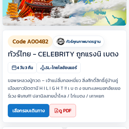
Code A00482
ทัวร์คุณภาพมาตรฐาน
ทัวร์ไทย - CELEBRITY ถูกแรงนิ เบตง
4 วัน 3 คืน
SL-ไทยไลอ้อนแอร์
ขอพรหลวงปู่ทวด – เจ้าแม่ลิ้มกอเหนี่ยว สิ่งศักดิ์สิทธิ์คู่บ้านคู่
เมืองชาวปัตตานี H I L I G H T !! เ บ ต ง ชมทะเลหมอกอัยเยอ
ร์เวง พิเศษ!!! ปลานิลสายน้ำไหล / ไก่เบตง / เคาหยก
เลือกรอบเดินทาง
ดู PDF