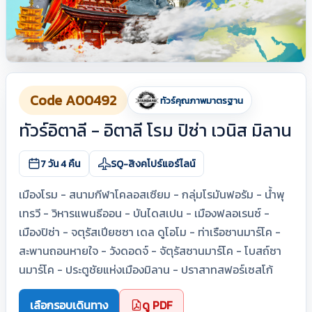
Code A00492
ทัวร์คุณภาพมาตรฐาน
ทัวร์อิตาลี - อิตาลี โรม ปิซ่า เวนิส มิลาน
7 วัน 4 คืน
SQ-สิงคโปร์แอร์ไลน์
เมืองโรม - สนามกีฬาโคลอสเซียม - กลุ่มโรมันฟอรัม - น้ำพุ
เทรวี - วิหารแพนธีออน - บันไดสเปน - เมืองฟลอเรนซ์ -
เมืองปิซ่า - จตุรัสเปียซซา เดล ดูโอโม - ท่าเรือซานมาร์โค -
สะพานถอนหายใจ - วังดอดจ์ - จัตุรัสซานมาร์โค - โบสถ์ซา
นมาร์โค - ประตูชัยแห่งเมืองมิลาน - ปราสาทสฟอร์เซสโก้
เลือกรอบเดินทาง
ดู PDF