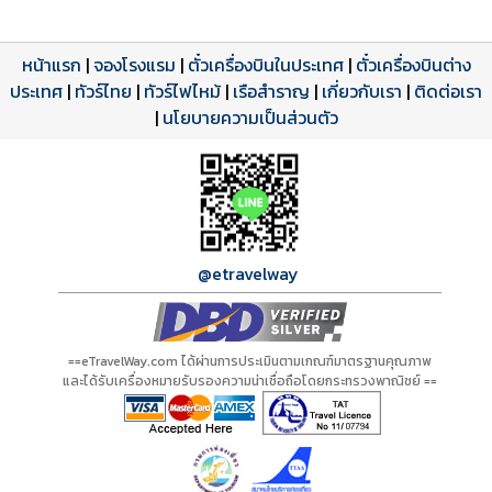
หน้าแรก
|
จองโรงแรม
|
ตั๋วเครื่องบินในประเทศ
|
ตั๋วเครื่องบินต่าง
ประเทศ
โปรแกรมทัวร์
รีวิวลูกค้าจริง
ใบอนุญาตนำเที่ยว
|
ทัวร์ไทย
|
ทัวร์ไฟไหม้
|
เรือสำราญ
|
เกี่ยวกับเรา
|
ติดต่อเรา
ดาวน์โหลด PDF
เปิดหน้าเต็ม
เปิดหน้าเต็ม
A00492 PDF
รีวิวจาก eTravelWay
เลขที่ 11/11450
|
นโยบายความเป็นส่วนตัว
กำลังโหลดโปรแกรม...
กำลังโหลดรีวิว...
กำลังโหลดใบอนุญาต...
@etravelway
==eTravelWay.com ได้ผ่านการประเมินตามเกณฑ์มาตรฐานคุณภาพ
และได้รับเครื่องหมายรับรองความน่าเชื่อถือโดยกระทรวงพาณิชย์ ==