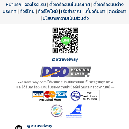
หน้าแรก
|
จองโรงแรม
|
ตั๋วเครื่องบินในประเทศ
|
ตั๋วเครื่องบินต่าง
ประเทศ
โปรแกรมทัวร์
รีวิวลูกค้าจริง
ใบอนุญาตนำเที่ยว
|
ทัวร์ไทย
|
ทัวร์ไฟไหม้
|
เรือสำราญ
|
เกี่ยวกับเรา
|
ติดต่อเรา
ดาวน์โหลด PDF
เปิดหน้าเต็ม
เปิดหน้าเต็ม
A00741 PDF
รีวิวจาก eTravelWay
เลขที่ 11/11450
|
นโยบายความเป็นส่วนตัว
กำลังโหลดโปรแกรม...
กำลังโหลดรีวิว...
กำลังโหลดใบอนุญาต...
@etravelway
==eTravelWay.com ได้ผ่านการประเมินตามเกณฑ์มาตรฐานคุณภาพ
และได้รับเครื่องหมายรับรองความน่าเชื่อถือโดยกระทรวงพาณิชย์ ==
@etravelway
: