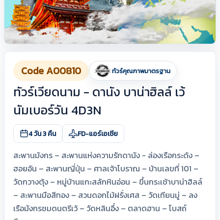
Code A00810
ทัวร์คุณภาพมาตรฐาน
ทัวร์เวียดนาม - ดานัง บาน่าฮิลล์ เว้
นัมเบอร์วัน 4D3N
4 วัน 3 คืน
FD-แอร์เอเชีย
สะพานมังกร – สะพานแห่งความรักดานัง - ล่องเรือกระด้ง –
ฮอยอัน – สะพานญี่ปุ่น – ศาลเจ้าโบราณ – บ้านเลขที่ 101 –
วัดกวางตุ้ง – หมู่บ้านแกะสลักหินอ่อน – ขึ้นกระเช้าบาน่าฮิลล์
– สะพานมือสีทอง – สวนดอกไม้ฝรั่งเศส – วัดเทียนมู่ – ลง
เรือมังกรชมดนตรีเว้ – วัดหลินอึ๋ง – ตลาดฮาน – โบสถ์