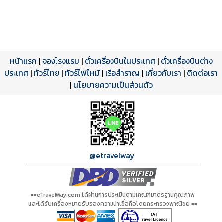
หน้าแรก
|
จองโรงแรม
|
ตั๋วเครื่องบินในประเทศ
|
ตั๋วเครื่องบินต่าง
ประเทศ
โปรแกรมทัวร์
รีวิวลูกค้าจริง
ใบอนุญาตนำเที่ยว
|
ทัวร์ไทย
|
ทัวร์ไฟไหม้
|
เรือสำราญ
|
เกี่ยวกับเรา
|
ติดต่อเรา
ดาวน์โหลด PDF
เปิดหน้าเต็ม
เปิดหน้าเต็ม
A00810 PDF
รีวิวจาก eTravelWay
เลขที่ 11/11450
|
นโยบายความเป็นส่วนตัว
กำลังโหลดโปรแกรม...
กำลังโหลดรีวิว...
กำลังโหลดใบอนุญาต...
@etravelway
==eTravelWay.com ได้ผ่านการประเมินตามเกณฑ์มาตรฐานคุณภาพ
และได้รับเครื่องหมายรับรองความน่าเชื่อถือโดยกระทรวงพาณิชย์ ==