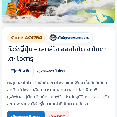
Code A01264
ทัวร์คุณภาพมาตรฐาน
ทัวร์ญี่ปุ่น - เลทส์โก ฮอกไกโด ฮาโกดา
เตะ โอตารุ
6 วัน 4 คืน
TG-การบินไทย
ตะลุยฮอกไกโด สัมผัสหิมะขาวโพลนแบบฟินๆ เช็คอินที่เที่ยว
สุดว้าว ไม่พลาดชิมอาหารทะเลสดๆ ตลาดปลา พิเศษ!!
บุฟเฟ่ต์ขาปูยักษ์ 2 ชนิด แถมฟรี!! ประกันอุบัติเหตุ และประกัน
สุขภาพ รวมค่าวีซ่าญี่ปุ่น และค่าทิปไกด์ คนขับรถ