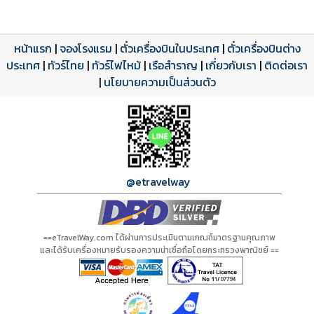
หน้าแรก
|
จองโรงแรม
|
ตั๋วเครื่องบินในประเทศ
|
ตั๋วเครื่องบินต่าง
ประเทศ
โปรแกรมทัวร์
รีวิวลูกค้าจริง
ใบอนุญาตนำเที่ยว
|
ทัวร์ไทย
|
ทัวร์ไฟไหม้
|
เรือสำราญ
|
เกี่ยวกับเรา
|
ติดต่อเรา
ดาวน์โหลด PDF
เปิดหน้าเต็ม
เปิดหน้าเต็ม
A01264 PDF
รีวิวจาก eTravelWay
เลขที่ 11/11450
|
นโยบายความเป็นส่วนตัว
กำลังโหลดโปรแกรม...
กำลังโหลดรีวิว...
กำลังโหลดใบอนุญาต...
@etravelway
==eTravelWay.com ได้ผ่านการประเมินตามเกณฑ์มาตรฐานคุณภาพ
และได้รับเครื่องหมายรับรองความน่าเชื่อถือโดยกระทรวงพาณิชย์ ==