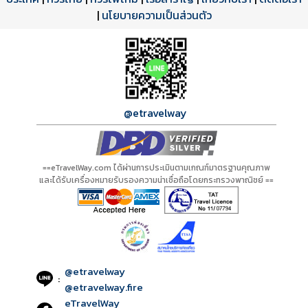
ดาวน์โหลด PDF
เปิดหน้าเต็ม
เปิดหน้าเต็ม
A01398 PDF
รีวิวจาก eTravelWay
เลขที่ 11/11450
|
นโยบายความเป็นส่วนตัว
กำลังโหลดโปรแกรม...
กำลังโหลดรีวิว...
กำลังโหลดใบอนุญาต...
@etravelway
==eTravelWay.com ได้ผ่านการประเมินตามเกณฑ์มาตรฐานคุณภาพ
และได้รับเครื่องหมายรับรองความน่าเชื่อถือโดยกระทรวงพาณิชย์ ==
@etravelway
:
@etravelway.fire
eTravelWay