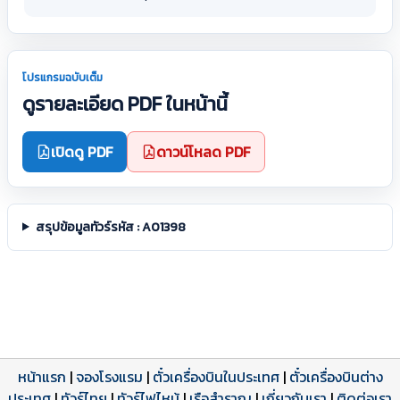
โปรแกรมฉบับเต็ม
ดูรายละเอียด PDF ในหน้านี้
เปิดดู PDF
ดาวน์โหลด PDF
สรุปข้อมูลทัวร์รหัส : A01398
หน้าแรก
|
จองโรงแรม
|
ตั๋วเครื่องบินในประเทศ
|
ตั๋วเครื่องบินต่าง
ประเทศ
โปรแกรมทัวร์
รีวิวลูกค้าจริง
ใบอนุญาตนำเที่ยว
|
ทัวร์ไทย
|
ทัวร์ไฟไหม้
|
เรือสำราญ
|
เกี่ยวกับเรา
|
ติดต่อเรา