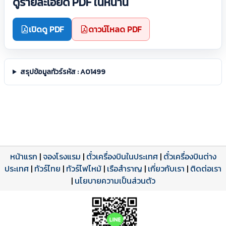
ดูรายละเอียด PDF ในหน้านี้
เปิดดู PDF
ดาวน์โหลด PDF
สรุปข้อมูลทัวร์รหัส : A01499
หน้าแรก
|
จองโรงแรม
|
ตั๋วเครื่องบินในประเทศ
|
ตั๋วเครื่องบินต่าง
ประเทศ
โปรแกรมทัวร์
รีวิวลูกค้าจริง
ใบอนุญาตนำเที่ยว
|
ทัวร์ไทย
|
ทัวร์ไฟไหม้
|
เรือสำราญ
|
เกี่ยวกับเรา
|
ติดต่อเรา
ดาวน์โหลด PDF
เปิดหน้าเต็ม
เปิดหน้าเต็ม
A01499 PDF
รีวิวจาก eTravelWay
เลขที่ 11/11450
|
นโยบายความเป็นส่วนตัว
กำลังโหลดโปรแกรม...
กำลังโหลดรีวิว...
กำลังโหลดใบอนุญาต...