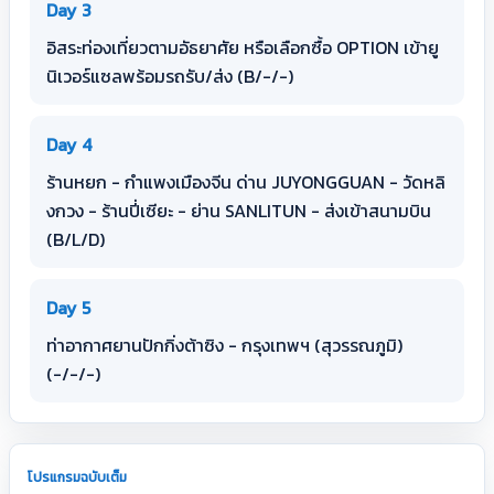
Day 3
อิสระท่องเที่ยวตามอัธยาศัย หรือเลือกซื้อ OPTION เข้ายู
นิเวอร์แซลพร้อมรถรับ/ส่ง (B/-/-)
Day 4
ร้านหยก - กำแพงเมืองจีน ด่าน JUYONGGUAN - วัดหลิ
งกวง - ร้านปี่เซียะ - ย่าน SANLITUN - ส่งเข้าสนามบิน
(B/L/D)
Day 5
ท่าอากาศยานปักกิ่งต้าซิง - กรุงเทพฯ (สุวรรณภูมิ)
(-/-/-)
โปรแกรมฉบับเต็ม