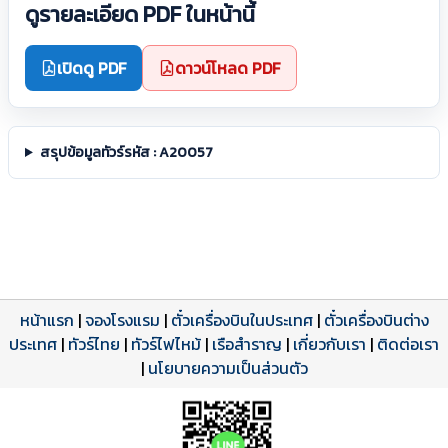
ดูรายละเอียด PDF ในหน้านี้
เปิดดู PDF
ดาวน์โหลด PDF
สรุปข้อมูลทัวร์รหัส : A20057
หน้าแรก
|
จองโรงแรม
|
ตั๋วเครื่องบินในประเทศ
|
ตั๋วเครื่องบินต่าง
ประเทศ
โปรแกรมทัวร์
รีวิวลูกค้าจริง
ใบอนุญาตนำเที่ยว
|
ทัวร์ไทย
|
ทัวร์ไฟไหม้
|
เรือสำราญ
|
เกี่ยวกับเรา
|
ติดต่อเรา
ดาวน์โหลด PDF
เปิดหน้าเต็ม
เปิดหน้าเต็ม
A20057 PDF
รีวิวจาก eTravelWay
เลขที่ 11/11450
|
นโยบายความเป็นส่วนตัว
กำลังโหลดโปรแกรม...
กำลังโหลดรีวิว...
กำลังโหลดใบอนุญาต...