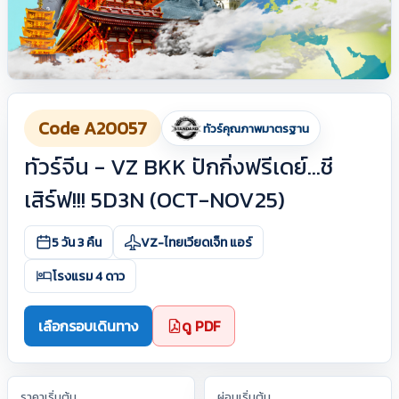
Code A20057
ทัวร์คุณภาพมาตรฐาน
ทัวร์จีน - VZ BKK ปักกิ่งฟรีเดย์...ชี
เสิร์ฟ!!! 5D3N (OCT-NOV25)
5 วัน 3 คืน
VZ-ไทยเวียดเจ็ท แอร์
โรงแรม 4 ดาว
เลือกรอบเดินทาง
ดู PDF
ราคาเริ่มต้น
ผ่อนเริ่มต้น