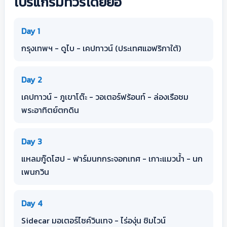
โปรแกรมทัวร์โดยย่อ
Day 1
กรุงเทพฯ - ดูไบ - เคปทาวน์ (ประเทศแอฟริกาใต้)
Day 2
เคปทาวน์ - ภูเขาโต๊ะ - วอเตอร์ฟร้อนท์ - ล่องเรือชม
พระอาทิตย์ตกดิน
Day 3
แหลมกู๊ดโฮป - ฟาร์มนกกระจอกเทศ - เกาะแมวน้ำ - นก
เพนกวิน
Day 4
Sidecar มอเตอร์ไซค์วินเทจ - ไร่องุ่น ชิมไวน์