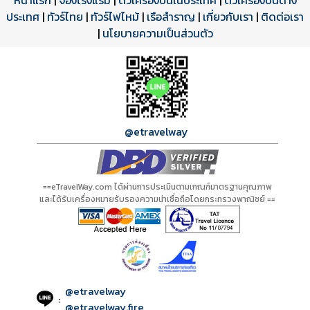
หน้าแรก
|
จองโรงแรม
|
ตั๋วเครื่องบินในประเทศ
|
ตั๋วเครื่องบินต่าง
ประเทศ
โปรแกรมทัวร์
รีวิวลูกค้าจริง
ใบอนุญาตนำเที่ยว
|
ทัวร์ไทย
|
ทัวร์ไฟไหม้
|
เรือสำราญ
|
เกี่ยวกับเรา
|
ติดต่อเรา
ดาวน์โหลด PDF
เปิดหน้าเต็ม
เปิดหน้าเต็ม
A20070 PDF
รีวิวจาก eTravelWay
เลขที่ 11/11450
|
นโยบายความเป็นส่วนตัว
กำลังโหลดโปรแกรม...
กำลังโหลดรีวิว...
กำลังโหลดใบอนุญาต...
@etravelway
==eTravelWay.com ได้ผ่านการประเมินตามเกณฑ์มาตรฐานคุณภาพ
และได้รับเครื่องหมายรับรองความน่าเชื่อถือโดยกระทรวงพาณิชย์ ==
@etravelway
:
@etravelway.fire