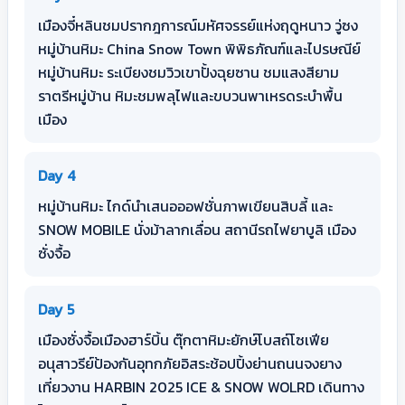
เมืองจี๋หลินชมปรากฎการณ์มหัศจรรย์แห่งฤดูหนาว วู่ซง
หมู่บ้านหิมะ China Snow Town พิพิธภัณฑ์และไปรษณีย์
หมู่บ้านหิมะ ระเบียงชมวิวเขาปั้งฉุยซาน ชมแสงสียาม
ราตรีหมู่บ้าน หิมะชมพลุไฟและขบวนพาเหรดระบำพื้น
เมือง
Day 4
หมู่บ้านหิมะ ไกด์นำเสนอออฟชั่นภาพเขียนสิบลี้ และ
SNOW MOBILE นั่งม้าลากเลื่อน สถานีรถไฟยาบูลิ เมือง
ซั่งจื้อ
Day 5
เมืองซั่งจื้อเมืองฮาร์บิ้น ตุ๊กตาหิมะยักษ์โบสถ์โซเฟีย
อนุสาวรีย์ป้องกันอุทกภัยอิสระช้อปปิ้งย่านถนนจงยาง
เที่ยวงาน HARBIN 2025 ICE & SNOW WOLRD เดินทาง