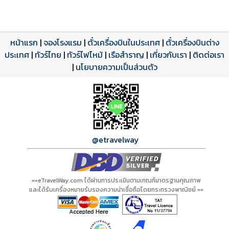
หน้าแรก
|
จองโรงแรม
|
ตั๋วเครื่องบินในประเทศ
|
ตั๋วเครื่องบินต่าง
ประเทศ
โปรแกรมทัวร์
รีวิวลูกค้าจริง
ใบอนุญาตนำเที่ยว
|
ทัวร์ไทย
|
ทัวร์ไฟไหม้
|
เรือสำราญ
|
เกี่ยวกับเรา
|
ติดต่อเรา
ดาวน์โหลด PDF
เปิดหน้าเต็ม
เปิดหน้าเต็ม
A20115 PDF
รีวิวจาก eTravelWay
เลขที่ 11/11450
|
นโยบายความเป็นส่วนตัว
กำลังโหลดโปรแกรม...
กำลังโหลดรีวิว...
กำลังโหลดใบอนุญาต...
@etravelway
==eTravelWay.com ได้ผ่านการประเมินตามเกณฑ์มาตรฐานคุณภาพ
และได้รับเครื่องหมายรับรองความน่าเชื่อถือโดยกระทรวงพาณิชย์ ==