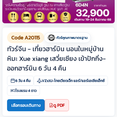
Code A20115
ทัวร์คุณภาพมาตรฐาน
ทัวร์จีน - เที่ยวฮาร์บิน นอนในหมู่บ้าน
หิมะ Xue xiang เสวี่ยเซียง เข้าปักกิ่ง-
ออกฮาร์บิน 6 วัน 4 คืน
6 วัน 4 คืน
VZxXJ-ไทยเวียดเจ็ท แอร์/แอร์เอเชียเอ็กซ์
โรงแรม 4 ดาว
เลือกรอบเดินทาง
ดู PDF