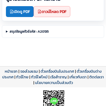
เปิดดู PDF
ดาวน์โหลด PDF
สรุปข้อมูลทัวร์รหัส : A20135
หน้าแรก
|
จองโรงแรม
|
ตั๋วเครื่องบินในประเทศ
|
ตั๋วเครื่องบินต่าง
ประเทศ
โปรแกรมทัวร์
รีวิวลูกค้าจริง
ใบอนุญาตนำเที่ยว
|
ทัวร์ไทย
|
ทัวร์ไฟไหม้
|
เรือสำราญ
|
เกี่ยวกับเรา
|
ติดต่อเรา
ดาวน์โหลด PDF
เปิดหน้าเต็ม
เปิดหน้าเต็ม
A20135 PDF
รีวิวจาก eTravelWay
เลขที่ 11/11450
|
นโยบายความเป็นส่วนตัว
กำลังโหลดโปรแกรม...
กำลังโหลดรีวิว...
กำลังโหลดใบอนุญาต...