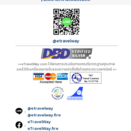
กำลังโหลดโปรแกรม...
กำลังโหลดรีวิว...
กำลังโหลดใบอนุญาต...
@etravelway
==eTravelWay.com ได้ผ่านการประเมินตามเกณฑ์มาตรฐานคุณภาพ
และได้รับเครื่องหมายรับรองความน่าเชื่อถือโดยกระทรวงพาณิชย์ ==
@etravelway
:
@etravelway.fire
eTravelWay
:
eTravelWay.fire