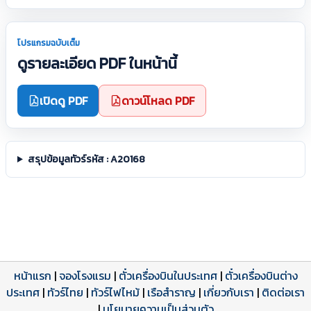
โปรแกรมฉบับเต็ม
ดูรายละเอียด PDF ในหน้านี้
เปิดดู PDF
ดาวน์โหลด PDF
สรุปข้อมูลทัวร์รหัส : A20168
หน้าแรก
|
จองโรงแรม
|
ตั๋วเครื่องบินในประเทศ
|
ตั๋วเครื่องบินต่าง
ประเทศ
โปรแกรมทัวร์
รีวิวลูกค้าจริง
ใบอนุญาตนำเที่ยว
|
ทัวร์ไทย
|
ทัวร์ไฟไหม้
|
เรือสำราญ
|
เกี่ยวกับเรา
|
ติดต่อเรา
ดาวน์โหลด PDF
เปิดหน้าเต็ม
เปิดหน้าเต็ม
A20168 PDF
รีวิวจาก eTravelWay
เลขที่ 11/11450
|
นโยบายความเป็นส่วนตัว