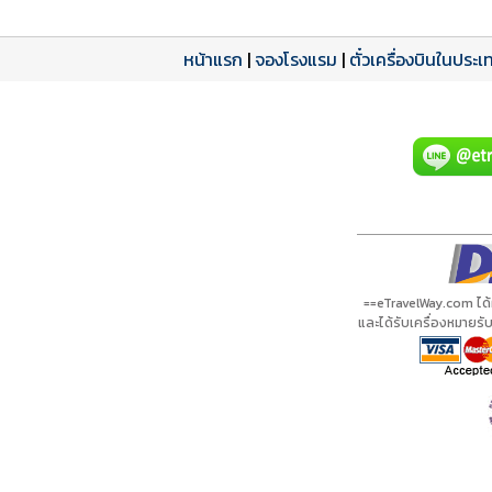
หน้าแรก
|
จองโรงแรม
|
ตั๋วเครื่องบินในประเ
โปรแกรมทัวร์
รีวิวลูกค้าจริง
ใบอนุญาตนำเที่ยว
A20197 PDF
รีวิวจาก eTravelWay
เลขที่ 11/11450
กำลังโหลดโปรแกรม...
กำลังโหลดรีวิว...
กำลังโหลดใบอนุญาต...
==eTravelWay.com ได
และได้รับเครื่องหมายร