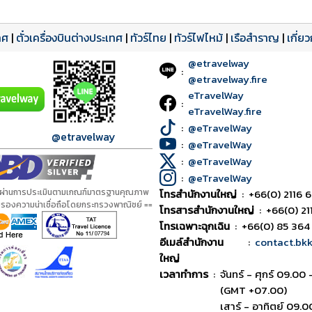
ทศ
|
ตั๋วเครื่องบินต่างประเทศ
|
ทัวร์ไทย
|
ทัวร์ไฟไหม้
|
เรือสำราญ
|
เกี่ย
@etravelway
:
@etravelway.fire
eTravelWay
:
eTravelWay.fire
:
@eTravelWay
@etravelway
:
@eTravelWay
:
@eTravelWay
:
@eTravelWay
้ผ่านการประเมินตามเกณฑ์มาตรฐานคุณภาพ
โทรสำนักงานใหญ่
:
+66(0) 2116 6
ับรองความน่าเชื่อถือโดยกระทรวงพาณิชย์ ==
โทรสารสำนักงานใหญ่
:
+66(0) 21
โทรเฉพาะฉุกเฉิน
:
+66(0) 85 364
อีเมล์สำนักงาน
:
contact.bk
ใหญ่
เวลาทำการ
:
จันทร์ - ศุกร์ 09.00 
(GMT +07.00)
เสาร์ - อาทิตย์ 09.0