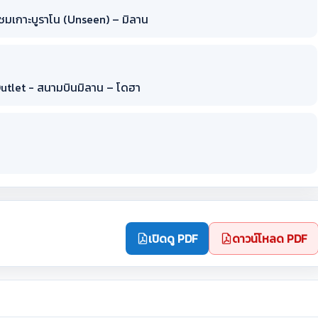
 - ชมเกาะบูราโน (Unseen) – มิลาน
 Outlet - สนามบินมิลาน – โดฮา
เปิดดู PDF
ดาวน์โหลด PDF