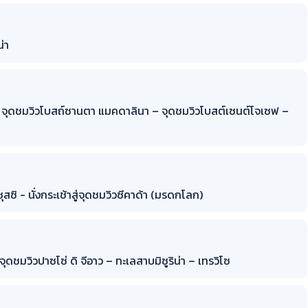
่า
ส์ - จุดชมวิวโบสถ์ซานตา แมคดาลินา – จุดชมวิวโบสต์เซนต์โจเซฟ –
ุสซิ - นั่งกระเช้าสู่จุดชมวิวซีคาด้า (มรดกโลก)
ดชมวิวปาซโซ่ ดิ จีอาว – ทะเลสาบมิซูริน่า – เทรวิโซ