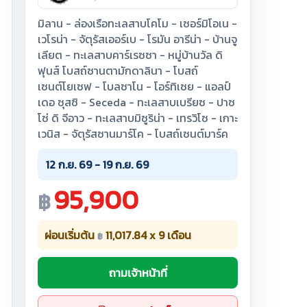
มิลาน - ล่องเรือทะเลสาบโคโม - เซอร์มิโอเน -
เวโรน่า - จัตุรัสเออร์เบ - โรมัน อารีน่า - บ้านจู
เลียต - ทะเลสาบคาร์เรซซา - หมู่บ้านวัล ดิ
ฟุนส์ โบสถ์ซานตามักดาลินา - โบสถ์
เซนต์โยเซฟ - โบลซาโน - โอร์ทิเซย - แอลป์
เดอ ซุสซิ - Seceda - ทะเลสาบเบรียซ - ปาซ
โซ่ ดิ จีอาว - ทะเลสาบมิซูริน่า - เทรวิโซ - เกาะ
เวนิส - จัตุรัสซานมาร์โค - โบสถ์เซนต์มาร์ค
12 ก.ย. 69 - 19 ก.ย. 69
95,900
฿
ผ่อนเริ่มต้น
11,017.84 x 9 เดือน
฿
ถามเจ้าหน้าที่