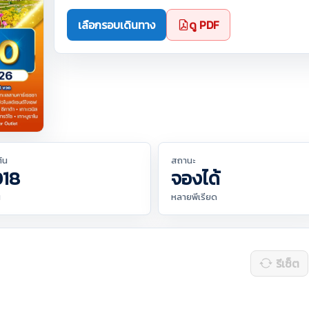
เลือกรอบเดินทาง
ดู PDF
ต้น
สถานะ
018
จองได้
น
หลายพีเรียด
รีเซ็ต