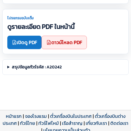
โปรแกรมฉบับเต็ม
ดูรายละเอียด PDF ในหน้านี้
เปิดดู PDF
ดาวน์โหลด PDF
สรุปข้อมูลทัวร์รหัส : A20242
หน้าแรก
|
จองโรงแรม
|
ตั๋วเครื่องบินในประเทศ
|
ตั๋วเครื่องบินต่าง
ประเทศ
โปรแกรมทัวร์
รีวิวลูกค้าจริง
ใบอนุญาตนำเที่ยว
|
ทัวร์ไทย
|
ทัวร์ไฟไหม้
|
เรือสำราญ
|
เกี่ยวกับเรา
|
ติดต่อเรา
ดาวน์โหลด PDF
เปิดหน้าเต็ม
เปิดหน้าเต็ม
A20242 PDF
รีวิวจาก eTravelWay
เลขที่ 11/11450
|
นโยบายความเป็นส่วนตัว