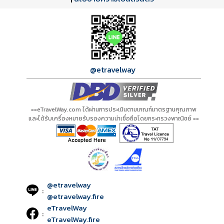
กำลังโหลดโปรแกรม...
กำลังโหลดรีวิว...
กำลังโหลดใบอนุญาต...
@etravelway
==eTravelWay.com ได้ผ่านการประเมินตามเกณฑ์มาตรฐานคุณภาพ
และได้รับเครื่องหมายรับรองความน่าเชื่อถือโดยกระทรวงพาณิชย์ ==
@etravelway
:
@etravelway.fire
eTravelWay
:
eTravelWay.fire