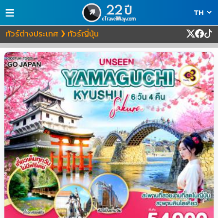
≡
ทัวร์ต่างประเทศ
ทัวร์ญี่ปุ่น
❯