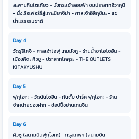
สะพานคินไตเคียว - นั่งกระเช้าลอยฟ้า ชมปราสาทอิวาคุนิ
- นั่งเรือเฟอร์รี่สู่เกาะมิยาจิม่า - ศาลเจ้าอิสึคุชิมะ - แช่
น้ำแร่ธรรมชาติ
Day 4
วัดรูริโคจิ - ศาลเจ้าโฮฟุ เทมมังกู - ร้านน้ำชาโฮโซอัน -
เมืองคิตะ คิวชู - ปราสาทโคคุระ - THE OUTLETS
KITAKYUSHU
Day 5
ฟุกุโอกะ - วัดนันโซอิน - กันดั๊ม ปาร์ค ฟุกุโอกะ - ร้าน
จำหน่ายของฝาก - ช้อปปิ้งย่านเทนจิน
Day 6
คิวชู (สนามบินฟุกุโอกะ) - กรุงเทพฯ (สนามบิน