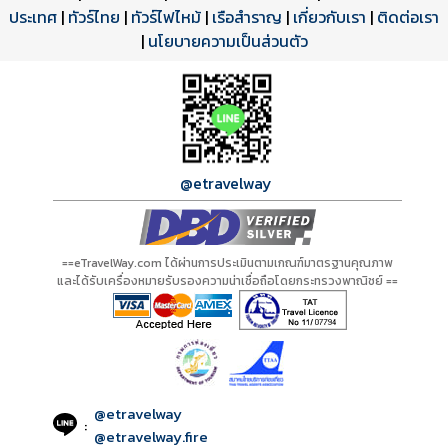
ประเทศ
โปรแกรมทัวร์
รีวิวลูกค้าจริง
ใบอนุญาตนำเที่ยว
|
ทัวร์ไทย
|
ทัวร์ไฟไหม้
|
เรือสำราญ
|
เกี่ยวกับเรา
|
ติดต่อเรา
ดาวน์โหลด PDF
เปิดหน้าเต็ม
เปิดหน้าเต็ม
A20254 PDF
รีวิวจาก eTravelWay
เลขที่ 11/11450
|
นโยบายความเป็นส่วนตัว
กำลังโหลดโปรแกรม...
กำลังโหลดรีวิว...
กำลังโหลดใบอนุญาต...
@etravelway
==eTravelWay.com ได้ผ่านการประเมินตามเกณฑ์มาตรฐานคุณภาพ
และได้รับเครื่องหมายรับรองความน่าเชื่อถือโดยกระทรวงพาณิชย์ ==
@etravelway
:
@etravelway.fire