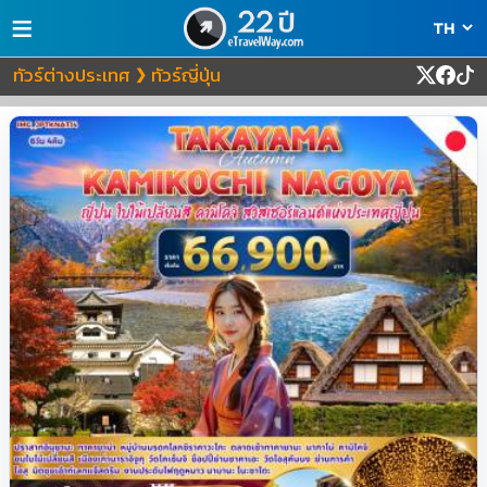
≡
ทัวร์ต่างประเทศ
ทัวร์ญี่ปุ่น
❯