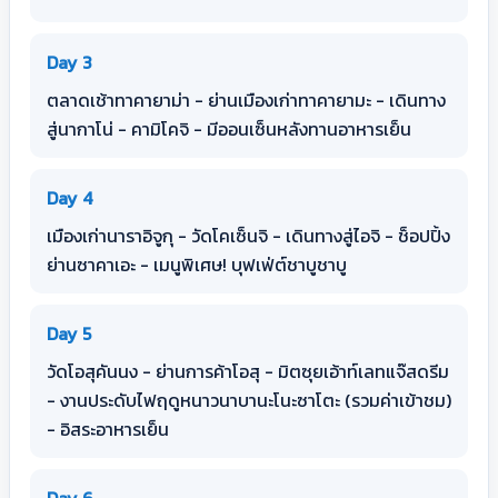
Day 3
ตลาดเช้าทาคายาม่า - ย่านเมืองเก่าทาคายามะ - เดินทาง
สู่นากาโน่ - คามิโคจิ - มีออนเซ็นหลังทานอาหารเย็น
Day 4
เมืองเก่านาราอิจูกุ - วัดโคเซ็นจิ - เดินทางสู่ไอจิ - ช็อปปิ้ง
ย่านซาคาเอะ - เมนูพิเศษ! บุฟเฟ่ต์ชาบูชาบู
Day 5
วัดโอสุคันนง - ย่านการค้าโอสุ - มิตซุยเอ้าท์เลทแจ๊สดรีม
- งานประดับไฟฤดูหนาวนาบานะโนะซาโตะ (รวมค่าเข้าชม)
- อิสระอาหารเย็น