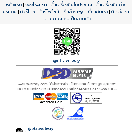
หน้าแรก
|
จองโรงแรม
|
ตั๋วเครื่องบินในประเทศ
|
ตั๋วเครื่องบินต่าง
ประเทศ
โปรแกรมทัวร์
รีวิวลูกค้าจริง
ใบอนุญาตนำเที่ยว
|
ทัวร์ไทย
|
ทัวร์ไฟไหม้
|
เรือสำราญ
|
เกี่ยวกับเรา
|
ติดต่อเรา
ดาวน์โหลด PDF
เปิดหน้าเต็ม
เปิดหน้าเต็ม
A20412 PDF
รีวิวจาก eTravelWay
เลขที่ 11/11450
|
นโยบายความเป็นส่วนตัว
กำลังโหลดโปรแกรม...
กำลังโหลดรีวิว...
กำลังโหลดใบอนุญาต...
@etravelway
==eTravelWay.com ได้ผ่านการประเมินตามเกณฑ์มาตรฐานคุณภาพ
และได้รับเครื่องหมายรับรองความน่าเชื่อถือโดยกระทรวงพาณิชย์ ==
@etravelway
: