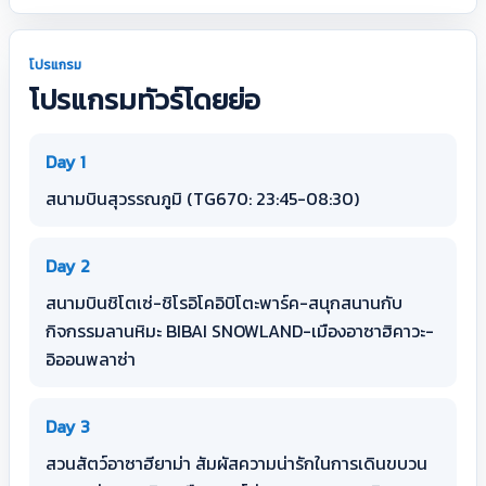
โปรแกรม
โปรแกรมทัวร์โดยย่อ
Day 1
สนามบินสุวรรณภูมิ (TG670: 23:45-08:30)
Day 2
สนามบินชิโตเซ่-ชิโรอิโคอิบิโตะพาร์ค-สนุกสนานกับ
กิจกรรมลานหิมะ BIBAI SNOWLAND-เมืองอาซาฮิคาวะ-
อิออนพลาซ่า
Day 3
สวนสัตว์อาซาฮียาม่า สัมผัสความน่ารักในการเดินขบวน