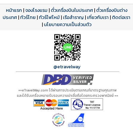
หน้าแรก
|
จองโรงแรม
|
ตั๋วเครื่องบินในประเทศ
|
ตั๋วเครื่องบินต่าง
ประเทศ
โปรแกรมทัวร์
รีวิวลูกค้าจริง
ใบอนุญาตนำเที่ยว
|
ทัวร์ไทย
|
ทัวร์ไฟไหม้
|
เรือสำราญ
|
เกี่ยวกับเรา
|
ติดต่อเรา
ดาวน์โหลด PDF
เปิดหน้าเต็ม
เปิดหน้าเต็ม
A20420 PDF
รีวิวจาก eTravelWay
เลขที่ 11/11450
|
นโยบายความเป็นส่วนตัว
กำลังโหลดโปรแกรม...
กำลังโหลดรีวิว...
กำลังโหลดใบอนุญาต...
@etravelway
==eTravelWay.com ได้ผ่านการประเมินตามเกณฑ์มาตรฐานคุณภาพ
และได้รับเครื่องหมายรับรองความน่าเชื่อถือโดยกระทรวงพาณิชย์ ==