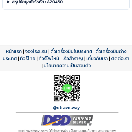
สรุปข้อมูลทัวร์รหัส : A20450
หน้าแรก
|
จองโรงแรม
|
ตั๋วเครื่องบินในประเทศ
|
ตั๋วเครื่องบินต่าง
ประเทศ
โปรแกรมทัวร์
รีวิวลูกค้าจริง
ใบอนุญาตนำเที่ยว
|
ทัวร์ไทย
|
ทัวร์ไฟไหม้
|
เรือสำราญ
|
เกี่ยวกับเรา
|
ติดต่อเรา
ดาวน์โหลด PDF
เปิดหน้าเต็ม
เปิดหน้าเต็ม
A20450 PDF
รีวิวจาก eTravelWay
เลขที่ 11/11450
|
นโยบายความเป็นส่วนตัว
กำลังโหลดโปรแกรม...
กำลังโหลดรีวิว...
กำลังโหลดใบอนุญาต...
@etravelway
==eTravelWay.com ได้ผ่านการประเมินตามเกณฑ์มาตรฐานคุณภาพ