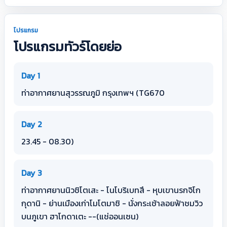
โปรแกรม
โปรแกรมทัวร์โดยย่อ
Day 1
ท่าอากาศยานสุวรรณภูมิ กรุงเทพฯ (TG670
Day 2
23.45 - 08.30)
Day 3
ท่าอากาศยานนิวชิโตเสะ - โนโบริเบทสึ - หุบเขานรกจิโก
กุดานิ - ย่านเมืองเก่าโมโตมาชิ - นั่งกระเช้าลอยฟ้าชมวิว
บนภูเขา ฮาโกดาเตะ --(แช่ออนเซน)