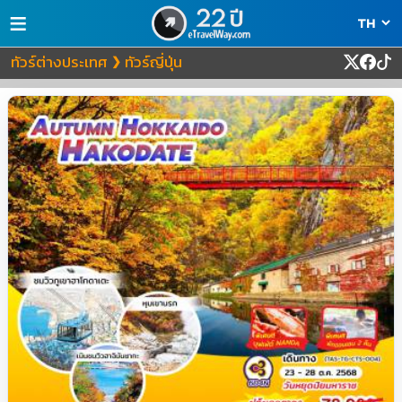
≡
ทัวร์ต่างประเทศ
ทัวร์ญี่ปุ่น
❯