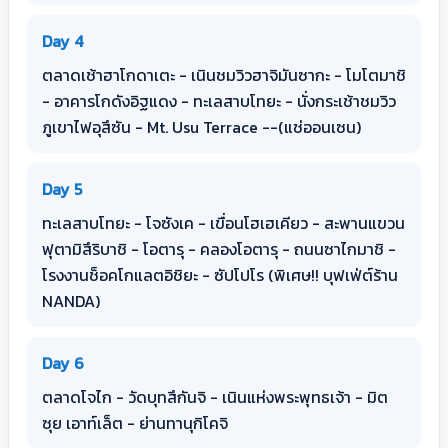
Day 4
ตลาดเช้าฮาโกดาเตะ - เนินชมวิวฮาจิมันซากะ - โมโตมาชิ
- อาคารโกดังอิฐแดง - ทะเลสาบโทยะ - นั่งกระเช้าชมวิว
ภูเขาไฟอุสึซัน - Mt. Usu Terrace --(แช่ออนเซน)
Day 5
ทะเลสาบโทยะ - โจซังเค - เขื่อนโฮเฮเคียว - สะพานแขวน
ฟุตามิสึริบาชิ - โอตารุ - คลองโอตารุ - ถนนซาไกมาชิ -
โรงงานช็อคโกแลตอิชิยะ - ซัปโปโร (พิเศษ!! บุฟเฟ่ต์ร้าน
NANDA)
Day 6
ตลาดโจไก - วัดบุทสึกันจิ - เนินแห่งพระพุทธเจ้า - มิต
ซุย เอาท์เล็ต - ย่านทานุกิโคจิ