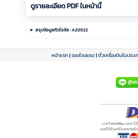
ดูรายละเอียด PDF ในหน้านี้
สรุปข้อมูลทัวร์รหัส : A20522
หน้าแรก
|
จองโรงแรม
|
ตั๋วเครื่องบินในประเ
โปรแกรมทัวร์
รีวิวลูกค้าจริง
ใบอนุญาตนำเที่ยว
A20522 PDF
รีวิวจาก eTravelWay
เลขที่ 11/11450
กำลังโหลดโปรแกรม...
กำลังโหลดรีวิว...
กำลังโหลดใบอนุญาต...
==eTravelWay.com ได
และได้รับเครื่องหมายร