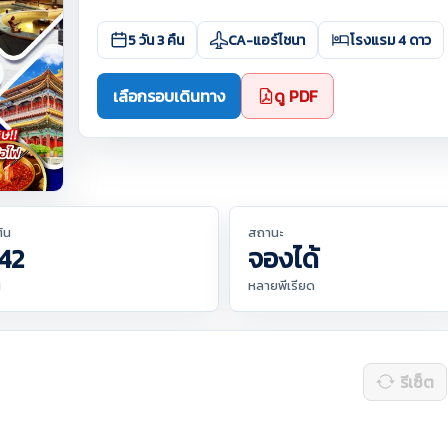
5 วัน 3 คืน
CA-แอร์ไชนา
โรงแรม 4 ดาว
เลือกรอบเดินทาง
ดู PDF
ต้น
สถานะ
42
จองได้
น
หลายพีเรียด
รีเซ็ต