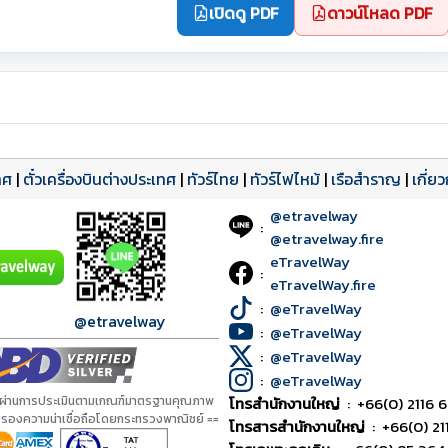
เปิดดู PDF
ดาวน์โหลด PDF
ทศ
|
ตั๋วเครื่องบินต่างประเทศ
|
ทัวร์ไทย
|
ทัวร์ไฟไหม้
|
เรือสำราญ
|
เกี่ย
@etravelway
:
@etravelway.fire
eTravelWay
:
eTravelWay.fire
:
@eTravelWay
@etravelway
:
@eTravelWay
:
@eTravelWay
:
@eTravelWay
้ผ่านการประเมินตามเกณฑ์มาตรฐานคุณภาพ
โทรสำนักงานใหญ่
:
+66(0) 2116 6
ับรองความน่าเชื่อถือโดยกระทรวงพาณิชย์ ==
โทรสารสำนักงานใหญ่
:
+66(0) 21