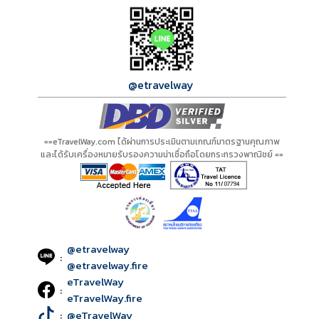
กำลังโหลดโปรแกรม...
กำลังโหลดรีวิว...
กำลังโหลดใบอนุญาต...
@etravelway
==eTravelWay.com ได้ผ่านการประเมินตามเกณฑ์มาตรฐานคุณภาพ
และได้รับเครื่องหมายรับรองความน่าเชื่อถือโดยกระทรวงพาณิชย์ ==
@etravelway
:
@etravelway.fire
eTravelWay
:
eTravelWay.fire
:
@eTravelWay