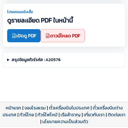
โปรแกรมฉบับเต็ม
ดูรายละเอียด PDF ในหน้านี้
เปิดดู PDF
ดาวน์โหลด PDF
สรุปข้อมูลทัวร์รหัส : A20576
หน้าแรก
|
จองโรงแรม
|
ตั๋วเครื่องบินในประเทศ
|
ตั๋วเครื่องบินต่าง
ประเทศ
โปรแกรมทัวร์
รีวิวลูกค้าจริง
ใบอนุญาตนำเที่ยว
|
ทัวร์ไทย
|
ทัวร์ไฟไหม้
|
เรือสำราญ
|
เกี่ยวกับเรา
|
ติดต่อเรา
ดาวน์โหลด PDF
เปิดหน้าเต็ม
เปิดหน้าเต็ม
A20576 PDF
รีวิวจาก eTravelWay
เลขที่ 11/11450
|
นโยบายความเป็นส่วนตัว