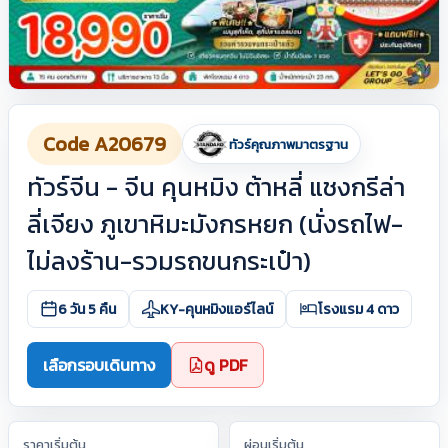
Code A20679
ทัวร์คุณภาพมาตรฐาน
ทัวร์จีน - จีน คุนหมิง ต้าหลี่ แชงกรีล่า
ลี่เจียง ภูเขาหิมะมังกรหยก (นั่งรถไฟ-
ไม่ลงร้าน-รวมรถขนกระเป๋า)
6 วัน 5 คืน
KY-คุนหมิงแอร์ไลน์
โรงแรม 4 ดาว
เลือกรอบเดินทาง
ดู PDF
ราคาเริ่มต้น
ผ่อนเริ่มต้น