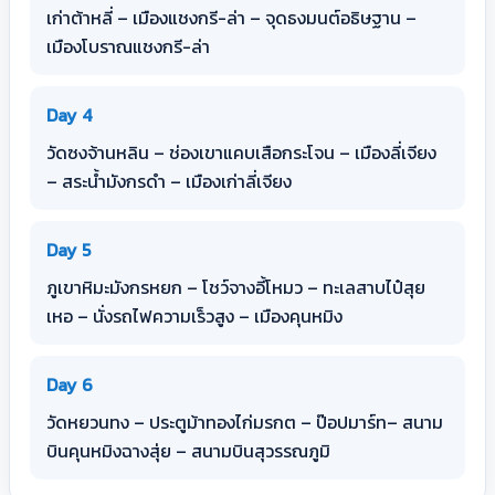
เก่าต้าหลี่ – เมืองแชงกรี-ล่า – จุดธงมนต์อธิษฐาน –
เมืองโบราณแชงกรี-ล่า
Day 4
วัดซงจ้านหลิน – ช่องเขาแคบเสือกระโจน – เมืองลี่เจียง
– สระน้ำมังกรดำ – เมืองเก่าลี่เจียง
Day 5
ภูเขาหิมะมังกรหยก – โชว์จางอี้โหมว – ทะเลสาบไป๋สุย
เหอ – นั่งรถไฟความเร็วสูง – เมืองคุนหมิง
Day 6
วัดหยวนทง – ประตูม้าทองไก่มรกต – ป๊อปมาร์ท– สนาม
บินคุนหมิงฉางสุ่ย – สนามบินสุวรรณภูมิ