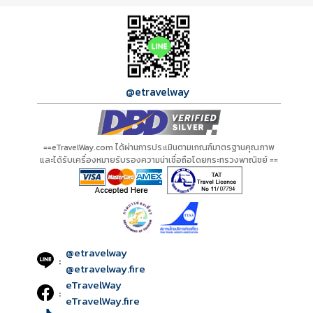
กำลังโหลดโปรแกรม...
กำลังโหลดรีวิว...
กำลังโหลดใบอนุญาต...
@etravelway
==eTravelWay.com ได้ผ่านการประเมินตามเกณฑ์มาตรฐานคุณภาพ
และได้รับเครื่องหมายรับรองความน่าเชื่อถือโดยกระทรวงพาณิชย์ ==
@etravelway
:
@etravelway.fire
eTravelWay
:
eTravelWay.fire