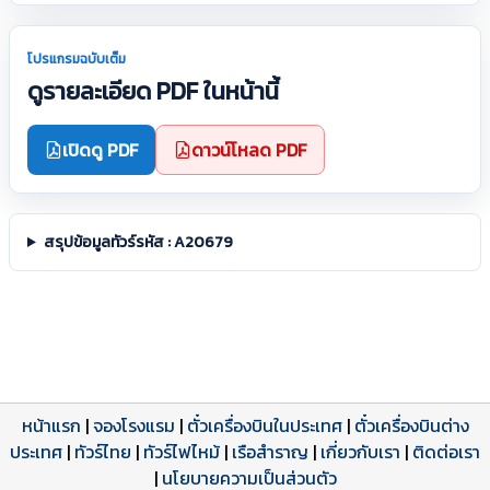
โปรแกรมฉบับเต็ม
ดูรายละเอียด PDF ในหน้านี้
เปิดดู PDF
ดาวน์โหลด PDF
สรุปข้อมูลทัวร์รหัส : A20679
หน้าแรก
|
จองโรงแรม
|
ตั๋วเครื่องบินในประเทศ
|
ตั๋วเครื่องบินต่าง
ประเทศ
โปรแกรมทัวร์
รีวิวลูกค้าจริง
ใบอนุญาตนำเที่ยว
|
ทัวร์ไทย
|
ทัวร์ไฟไหม้
|
เรือสำราญ
|
เกี่ยวกับเรา
|
ติดต่อเรา
ดาวน์โหลด PDF
เปิดหน้าเต็ม
เปิดหน้าเต็ม
A20679 PDF
รีวิวจาก eTravelWay
เลขที่ 11/11450
|
นโยบายความเป็นส่วนตัว