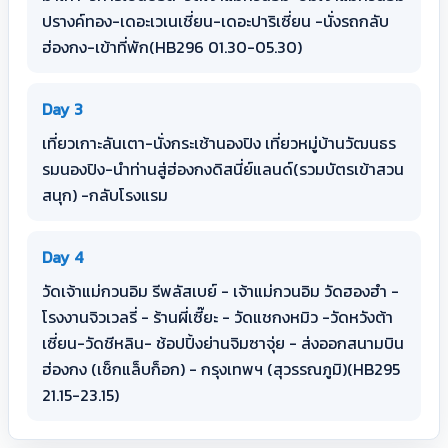
ปรางค์ทอง-เดอะเวเนเชี่ยน-เดอะปาริเซี่ยน -นั่งรถกลับ
ฮ่องกง-เข้าที่พัก(HB296 01.30-05.30)
Day 3
เที่ยวเกาะลันเตา-นั่งกระเช้านองปิง เที่ยวหมู่บ้านวัฒนธร
รมนองปิง-นำท่านสู่ฮ่องกงดิสนี่ย์แลนด์(รวมบัตรเข้าสวน
สนุก) -กลับโรงแรม
Day 4
วัดเจ้าแม่กวนอิม รีพลัสเบย์ - เจ้าแม่กวนอิม วัดฮองฮำ -
โรงงานจิวเวลรี่ - ร้านผี่เซี๊ยะ - วัดแชกงหมิว -วัดหวังต้า
เซี่ยน-วัดชีหลิน- ช้อปปิ้งย่านจิมซาจุ่ย - ส่งออกสนามบิน
ฮ่องกง (เช็กแล็บก็อก) - กรุงเทพฯ (สุวรรณภูมิ)(HB295
21.15-23.15)