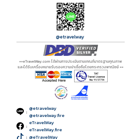
กำลังโหลดโปรแกรม...
กำลังโหลดรีวิว...
กำลังโหลดใบอนุญาต...
@etravelway
==eTravelWay.com ได้ผ่านการประเมินตามเกณฑ์มาตรฐานคุณภาพ
และได้รับเครื่องหมายรับรองความน่าเชื่อถือโดยกระทรวงพาณิชย์ ==
@etravelway
:
@etravelway.fire
eTravelWay
:
eTravelWay.fire
:
@eTravelWay