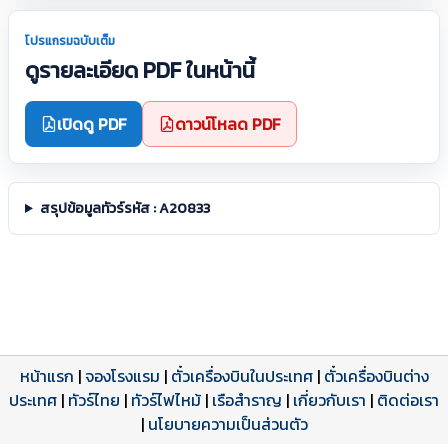
โปรแกรมฉบับเต็ม
ดูรายละเอียด PDF ในหน้านี้
เปิดดู PDF
ดาวน์โหลด PDF
สรุปข้อมูลทัวร์รหัส : A20833
หน้าแรก
|
จองโรงแรม
|
ตั๋วเครื่องบินในประเทศ
|
ตั๋วเครื่องบินต่าง
ประเทศ
โปรแกรมทัวร์
รีวิวลูกค้าจริง
ใบอนุญาตนำเที่ยว
|
ทัวร์ไทย
|
ทัวร์ไฟไหม้
|
เรือสำราญ
|
เกี่ยวกับเรา
|
ติดต่อเรา
ดาวน์โหลด PDF
เปิดหน้าเต็ม
เปิดหน้าเต็ม
A20833 PDF
รีวิวจาก eTravelWay
เลขที่ 11/11450
|
นโยบายความเป็นส่วนตัว