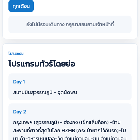
ทุกเดือน
ยังไม่มีรอบเดินทาง กรุณาสอบถามเจ้าหน้าที่
โปรแกรม
โปรแกรมทัวร์โดยย่อ
Day 1
สนามบินสุวรรณภูมิ - จุดนัดพบ
Day 2
กรุงเทพฯ (สุวรรณภูมิ) - ฮ่องกง (เช็กแล็บก็อก) -ข้าม
สะพานที่ยาวที่สุดในโลก HZMB (กระเป๋าฝากไว้กับรถ)-ไป
มาเก๊า-วิหารเซนปอล-วัดเจ้าแม่กวนอิม-ชมเจ้าแม่กวนอิม