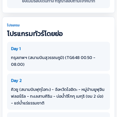
ยังไม่มีรอบเดินทาง กรุณาสอบถามเจ้าหน้าที่
โปรแกรม
โปรแกรมทัวร์โดยย่อ
Day 1
กรุงเทพฯ (สนามบินสุวรรณภูมิ) (TG648 00.50 -
08.00)
Day 2
คิวชู (สนามบินฟุกุโอกะ) - จังหวัดโออิตะ - หมู่บ้านยูฟุอิน
ฟลอร์รัล - ทะเลสาบคิริน - บ่อน้ำจิโกกุ เมกุริ (ชม 2 บ่อ)
- แช่น้ำแร่ธรรมชาติ