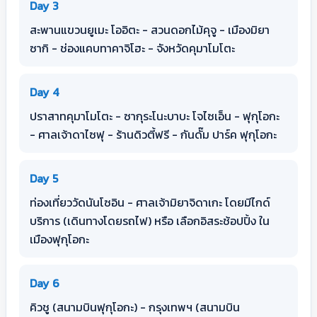
Day 3
สะพานแขวนยูเมะ โออิตะ - สวนดอกไม้คุจู - เมืองมิยา
ซากิ - ช่องแคบทาคาจิโฮะ - จังหวัดคุมาโมโตะ
Day 4
ปราสาทคุมาโมโตะ - ซากุระโนะบาบะ โจไซเอ็น - ฟุกุโอกะ
- ศาลเจ้าดาไซฟุ - ร้านดิวตี้ฟรี - กันดั๊ม ปาร์ค ฟุกุโอกะ
Day 5
ท่องเที่ยววัดนันโซอิน - ศาลเจ้ามิยาจิดาเกะ โดยมีไกด์
บริการ (เดินทางโดยรถไฟ) หรือ เลือกอิสระช้อปปิ้ง ใน
เมืองฟุกุโอกะ
Day 6
คิวชู (สนามบินฟุกุโอกะ) - กรุงเทพฯ (สนามบิน