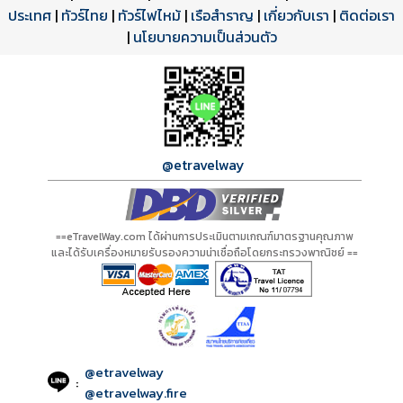
ประเทศ
โปรแกรมทัวร์
รีวิวลูกค้าจริง
ใบอนุญาตนำเที่ยว
|
ทัวร์ไทย
|
ทัวร์ไฟไหม้
|
เรือสำราญ
|
เกี่ยวกับเรา
|
ติดต่อเรา
ดาวน์โหลด PDF
เปิดหน้าเต็ม
เปิดหน้าเต็ม
A20868 PDF
รีวิวจาก eTravelWay
เลขที่ 11/11450
|
นโยบายความเป็นส่วนตัว
กำลังโหลดโปรแกรม...
กำลังโหลดรีวิว...
กำลังโหลดใบอนุญาต...
@etravelway
==eTravelWay.com ได้ผ่านการประเมินตามเกณฑ์มาตรฐานคุณภาพ
และได้รับเครื่องหมายรับรองความน่าเชื่อถือโดยกระทรวงพาณิชย์ ==
@etravelway
:
@etravelway.fire