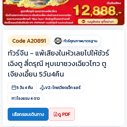
Code A20891
ทัวร์คุณภาพมาตรฐาน
ทัวร์จีน - แพ้เสียงในหัวเลยไปให้ชัวร์
เฉิงตู สี่ดรุณี หุบเขาซวงเฉียวโกว ตู
เจียงเอี้ยน 5วัน4คืน
5 วัน 4 คืน
VZ-ไทยเวียดเจ็ท แอร์
โรงแรม 4 ดาว
เลือกรอบเดินทาง
ดู PDF