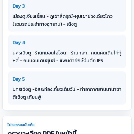
Day 3
เมืองตูเจียงเอี้ยน - ภูเขาสี่ดรุณี+หุบเขาซวงเฉียวโกว
(รวมรถประจำทางอุทยาน) - เฉิงตู
Day 4
นครเฉิงตู -ร้านหมอนโอโซน - ร้านหยก- ถนนคนเดินไท่กู่
หลี่ - ถนนคนเดินซุนซี - แพนด้ายักษ์ปีนตึก IFS
Day 5
นครเฉิงตู -อิสระท่องเที่ยวเต็มวัน - ท่าอากาศยานนานาชา
ติเฉิงตู เทียนฟู่
โปรแกรมฉบับเต็ม
ดูรายละเอียด PDF ในหน้านี้