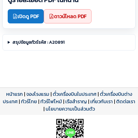
เปิดดู PDF
ดาวน์โหลด PDF
สรุปข้อมูลทัวร์รหัส : A20891
หน้าแรก
|
จองโรงแรม
|
ตั๋วเครื่องบินในประเทศ
|
ตั๋วเครื่องบินต่าง
ประเทศ
โปรแกรมทัวร์
รีวิวลูกค้าจริง
ใบอนุญาตนำเที่ยว
|
ทัวร์ไทย
|
ทัวร์ไฟไหม้
|
เรือสำราญ
|
เกี่ยวกับเรา
|
ติดต่อเรา
ดาวน์โหลด PDF
เปิดหน้าเต็ม
เปิดหน้าเต็ม
A20891 PDF
รีวิวจาก eTravelWay
เลขที่ 11/11450
|
นโยบายความเป็นส่วนตัว
กำลังโหลดโปรแกรม...
กำลังโหลดรีวิว...
กำลังโหลดใบอนุญาต...