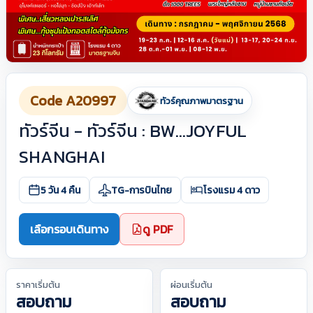
Code A20997
ทัวร์คุณภาพมาตรฐาน
ทัวร์จีน - ทัวร์จีน : BW...JOYFUL
SHANGHAI
5 วัน 4 คืน
TG-การบินไทย
โรงแรม 4 ดาว
เลือกรอบเดินทาง
ดู PDF
ราคาเริ่มต้น
ผ่อนเริ่มต้น
สอบถาม
สอบถาม