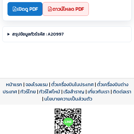
เปิดดู PDF
ดาวน์โหลด PDF
สรุปข้อมูลทัวร์รหัส : A20997
หน้าแรก
|
จองโรงแรม
|
ตั๋วเครื่องบินในประเทศ
|
ตั๋วเครื่องบินต่าง
ประเทศ
โปรแกรมทัวร์
รีวิวลูกค้าจริง
ใบอนุญาตนำเที่ยว
|
ทัวร์ไทย
|
ทัวร์ไฟไหม้
|
เรือสำราญ
|
เกี่ยวกับเรา
|
ติดต่อเรา
ดาวน์โหลด PDF
เปิดหน้าเต็ม
เปิดหน้าเต็ม
A20997 PDF
รีวิวจาก eTravelWay
เลขที่ 11/11450
|
นโยบายความเป็นส่วนตัว
กำลังโหลดโปรแกรม...
กำลังโหลดรีวิว...
กำลังโหลดใบอนุญาต...