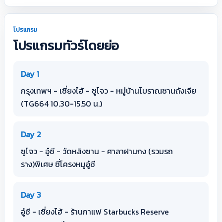
โปรแกรม
โปรแกรมทัวร์โดยย่อ
Day 1
กรุงเทพฯ - เซี่ยงไฮ้ - ซูโจว - หมู่บ้านโบราณซานถังเจีย
(TG664 10.30-15.50 น.)
Day 2
ซูโจว - อู๋ซี - วัดหลิงซาน - ศาลาฝานกง (รวมรถ
ราง)พิเศษ ซี่โครงหมูอู๋ซี
Day 3
อู๋ซี - เซี่ยงไฮ้ - ร้านกาแฟ Starbucks Reserve