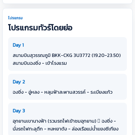
โปรแกรม
โปรแกรมทัวร์โดยย่อ
Day 1
สนามบินสุวรรณภูมิ BKK-CKG 3U3772 (19.20-23.50)
สนามบินฉงชิ่ง - เข้าโรงแรม
Day 2
ฉงชิ่ง - อู่หลง - หลุมฟ้าสะพานสวรรค์ - ระเบียงแก้ว
Day 3
อุทยานเขานางฟ้า (รวมรถไฟเข้าชมอุทยาน)  ฉงชิ่ง -
นั่งรถไฟทะลุตึก - หงหยาต้ง - ล่องเรือแม่น้ำแยงซีเกียง