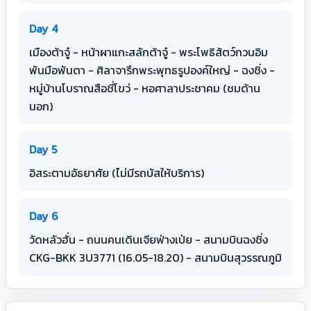
Day 4
เมืองต้าจู๋ - หน้าผาแกะสลักต้าจู๋ - พระโพธิสัตว์กวนอิม
พันมือพันตา - ศิลาจารึกพระพุทธรูปองค์ใหญ่ - ฉงชิ่ง -
หมู่บ้านโบราณสือชี่โขว่ - หอศาลาประชาคม (ชมด้าน
นอก)
Day 5
อิสระตามอัธยาศัย (ไม่มีรถบัสให้บริการ)
Day 6
วัดหลัวฮั่น - ถนนคนเดินเจียฟ่างเป่ย - สนามบินฉงชิ่ง
CKG-BKK 3U3771 (16.05-18.20) - สนามบินสุวรรณภูมิ