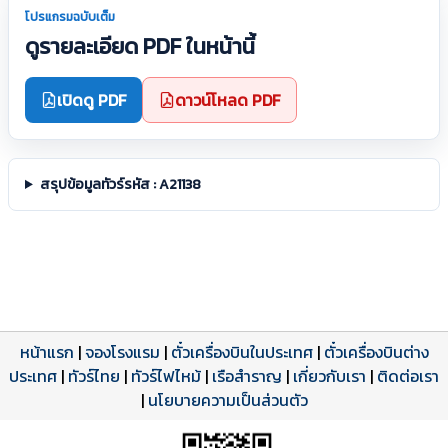
โปรแกรมฉบับเต็ม
ดูรายละเอียด PDF ในหน้านี้
เปิดดู PDF
ดาวน์โหลด PDF
สรุปข้อมูลทัวร์รหัส : A21138
หน้าแรก
|
จองโรงแรม
|
ตั๋วเครื่องบินในประเทศ
|
ตั๋วเครื่องบินต่าง
ประเทศ
โปรแกรมทัวร์
รีวิวลูกค้าจริง
ใบอนุญาตนำเที่ยว
|
ทัวร์ไทย
|
ทัวร์ไฟไหม้
|
เรือสำราญ
|
เกี่ยวกับเรา
|
ติดต่อเรา
ดาวน์โหลด PDF
เปิดหน้าเต็ม
เปิดหน้าเต็ม
A21138 PDF
รีวิวจาก eTravelWay
เลขที่ 11/11450
|
นโยบายความเป็นส่วนตัว
กำลังโหลดโปรแกรม...
กำลังโหลดรีวิว...
กำลังโหลดใบอนุญาต...