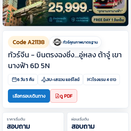
Code A21138
ทัวร์คุณภาพมาตรฐาน
ทัวร์จีน - บินตรงฉงชิ่ง...อู่หลง ต้าจู๋ เขา
นางฟ้า 6D 5N
6 วัน 5 คืน
3U-เสฉวน แอร์ไลน์
โรงแรม 4 ดาว
เลือกรอบเดินทาง
ดู PDF
ราคาเริ่มต้น
ผ่อนเริ่มต้น
สอบถาม
สอบถาม