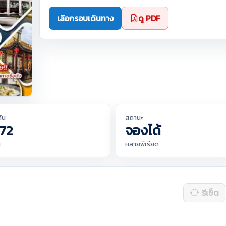
เลือกรอบเดินทาง
ดู PDF
ต้น
สถานะ
72
จองได้
น
หลายพีเรียด
รีเซ็ต