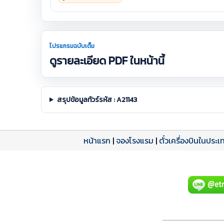
โปรแกรมฉบับเต็ม
ดูรายละเอียด PDF ในหน้านี้
สรุปข้อมูลทัวร์รหัส : A21143
หน้าแรก
|
จองโรงแรม
|
ตั๋วเครื่องบินในประเ
โปรแกรมทัวร์
รีวิวลูกค้าจริง
ใบอนุญาตนำเที่ยว
A21143 PDF
รีวิวจาก eTravelWay
เลขที่ 11/11450
กำลังโหลดโปรแกรม...
กำลังโหลดรีวิว...
กำลังโหลดใบอนุญาต...