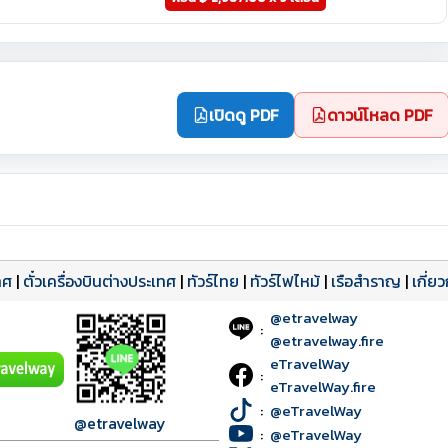
เปิดดู PDF
ดาวน์โหลด PDF
ทศ
|
ตั๋วเครื่องบินต่างประเทศ
|
ทัวร์ไทย
|
ทัวร์ไฟไหม้
|
เรือสำราญ
|
เกี่ย
@etravelway
:
@etravelway.fire
eTravelWay
:
eTravelWay.fire
:
@eTravelWay
@etravelway
:
@eTravelWay