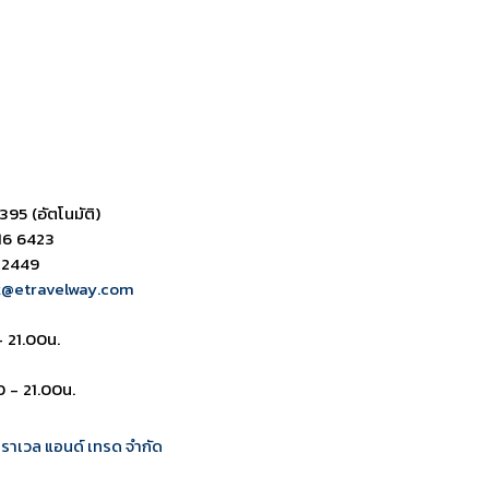
ดาวน์โหลด PDF
เปิดหน้าเต็ม
เปิดหน้าเต็ม
395 (อัตโนมัติ)
16 6423
 2449
k@etravelway.com
- 21.00น.
0 - 21.00น.
 ทราเวล แอนด์ เทรด จำกัด