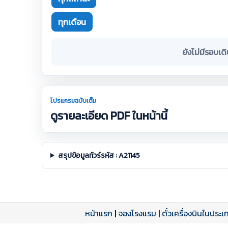
ทุกเดือน
ยังไม่มีรอบเด
โปรแกรมฉบับเต็ม
ดูรายละเอียด PDF ในหน้านี้
สรุปข้อมูลทัวร์รหัส : A21145
หน้าแรก
|
จองโรงแรม
|
ตั๋วเครื่องบินในประเ
โปรแกรมทัวร์
รีวิวลูกค้าจริง
ใบอนุญาตนำเที่ยว