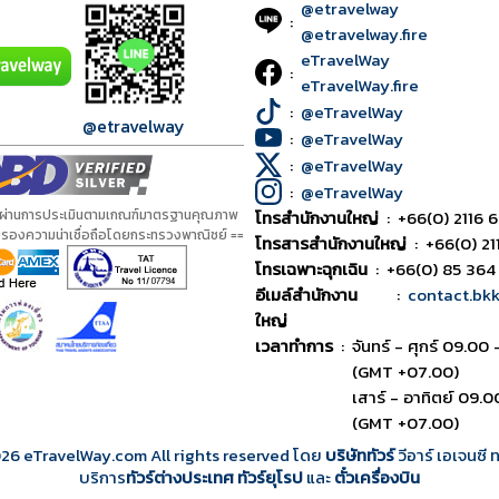
@etravelway
:
@etravelway.fire
eTravelWay
:
eTravelWay.fire
:
@eTravelWay
@etravelway
:
@eTravelWay
:
@eTravelWay
:
@eTravelWay
้ผ่านการประเมินตามเกณฑ์มาตรฐานคุณภาพ
โทรสำนักงานใหญ่
:
+66(0) 2116 6
ับรองความน่าเชื่อถือโดยกระทรวงพาณิชย์ ==
โทรสารสำนักงานใหญ่
:
+66(0) 21
โทรเฉพาะฉุกเฉิน
:
+66(0) 85 364
อีเมล์สำนักงาน
:
contact.bk
ใหญ่
เวลาทำการ
:
จันทร์ - ศุกร์ 09.00 
(GMT +07.00)
เสาร์ - อาทิตย์ 09.0
(GMT +07.00)
026
eTravelWay.com All rights reserved โดย
บริษัททัวร์
วีอาร์ เอเจนซี
บริการ
ทัวร์ต่างประเทศ
ทัวร์ยุโรป
และ
ตั๋วเครื่องบิน