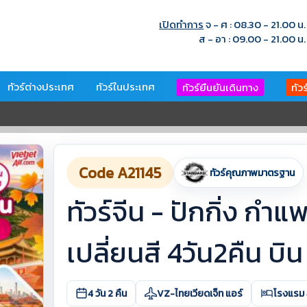
เปิดทำการ
จ - ศ : 08.30 - 21.00 น.
ส - อา : 09.00 - 21.00 น.
ทัวร์ต่างประเทศ
ทัวร์ในประเทศ
ทัวร์ยืนยันเดินทาง
ทัว
Code A21145
ทัวร์คุณภาพมาตรฐาน
ทัวร์จีน - ปักกิ่ง กำแ
เปลี่ยนสี 4วัน2คืน บิ
4 วัน 2 คืน
VZ-ไทยเวียดเจ็ท แอร์
โรงแรม 