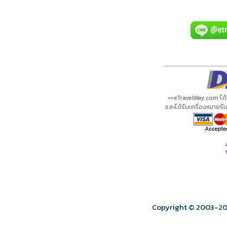
A21145 PDF
รีวิวจาก eTravelWay
เลขที่ 11/11450
กำลังโหลดโปรแกรม...
กำลังโหลดรีวิว...
กำลังโหลดใบอนุญาต...
==eTravelWay.com ได
และได้รับเครื่องหมายร
Copyright © 2003
-2