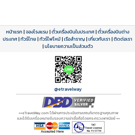
หน้าแรก
|
จองโรงแรม
|
ตั๋วเครื่องบินในประเทศ
|
ตั๋วเครื่องบินต่าง
ประเทศ
โปรแกรมทัวร์
รีวิวลูกค้าจริง
ใบอนุญาตนำเที่ยว
|
ทัวร์ไทย
|
ทัวร์ไฟไหม้
|
เรือสำราญ
|
เกี่ยวกับเรา
|
ติดต่อเรา
ดาวน์โหลด PDF
เปิดหน้าเต็ม
เปิดหน้าเต็ม
A21184 PDF
รีวิวจาก eTravelWay
เลขที่ 11/11450
|
นโยบายความเป็นส่วนตัว
กำลังโหลดโปรแกรม...
กำลังโหลดรีวิว...
กำลังโหลดใบอนุญาต...
@etravelway
==eTravelWay.com ได้ผ่านการประเมินตามเกณฑ์มาตรฐานคุณภาพ
และได้รับเครื่องหมายรับรองความน่าเชื่อถือโดยกระทรวงพาณิชย์ ==