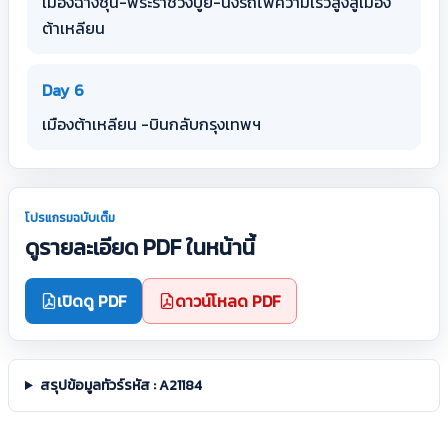
เมืองฉางชุน-พระราชวังปูยี-นั่งรถไฟความเร็วสูงสู่เมือง
ต้าเหลียน
Day 6
เมืองต้าเหลียน -บินกลับกรุงเทพฯ
โปรแกรมฉบับเต็ม
ดูรายละเอียด PDF ในหน้านี้
เปิดดู PDF
ดาวน์โหลด PDF
สรุปข้อมูลทัวร์รหัส : A21184