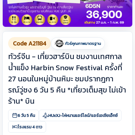
Code A21184
ทัวร์คุณภาพมาตรฐาน
ทัวร์จีน - เที่ยวฮาร์บิน ชมงานเทศกาล
น้ำแข็ง Harbin Snow Festival ครั้งที่
27 นอนในหมู่บ้านหิมะ ชมปรากฎกา
รณ์วู่ซง 6 วัน 5 คืน *เที่ยวเต็มสุข ไม่เข้า
ร้าน* บิน
6 วัน 5 คืน
HUxXJ-ไห่หนานแอร์ไลน์/แอร์เอเชียเอ็กซ์
โรงแรม 4 ดาว