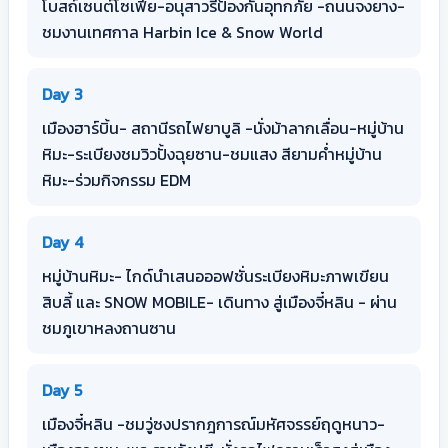
โบสถ์เซนต์โซเฟีย-อนุสาวรีป้องกันอุทกภัย -ถนนจงยาง-
ชมงานเทศกาล Harbin Ice & Snow World
Day 3
เมืองฮาร์บิ้น- สถานีรถไฟยาบูลิ -นั่งม้าลากเลื่อน-หมู่บ้าน
หิมะ-ระเบียงชมวิวปั้งฉุยซาน-ชมแสง สียามค่ำหมู่บ้าน
หิมะ-ร่วมกิจกรรม EDM
Day 4
หมู่บ้านหิมะ- ไกด์นำเสนอออฟชั่นระเบียงหิมะภาพเขียน
สิบลี้ และ SNOW MOBILE- เดินทาง สู่เมืองจี๋หลิน - ผ่าน
ชมภูเขาหลงถานซาน
Day 5
เมืองจี๋หลิน -ชมวู่ซงปรากฎการณ์มหัศจรรย์ฤดูหนาว-