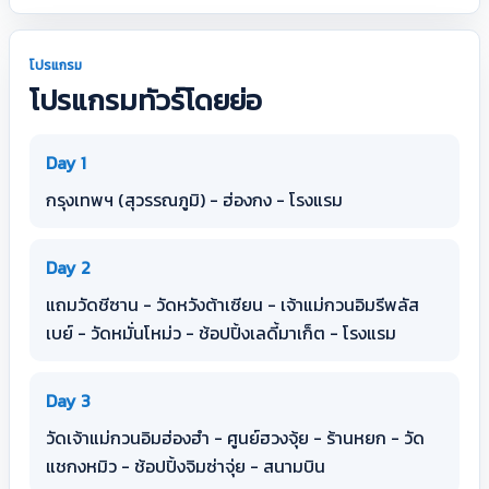
โปรแกรม
โปรแกรมทัวร์โดยย่อ
Day 1
กรุงเทพฯ (สุวรรณภูมิ) - ฮ่องกง - โรงแรม
Day 2
แถมวัดชีซาน - วัดหวังต้าเซียน - เจ้าแม่กวนอิมรีพลัส
เบย์ - วัดหมั่นโหม่ว - ช้อปปิ้งเลดี้มาเก็ต - โรงแรม
Day 3
วัดเจ้าแม่กวนอิมฮ่องฮำ - ศูนย์ฮวงจุ้ย - ร้านหยก - วัด
แชกงหมิว - ช้อปปิ้งจิมซ่าจุ่ย - สนามบิน