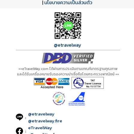
A21226 PDF
รีวิวจาก eTravelWay
เลขที่ 11/11450
|
นโยบายความเป็นส่วนตัว
กำลังโหลดโปรแกรม...
กำลังโหลดรีวิว...
กำลังโหลดใบอนุญาต...
@etravelway
==eTravelWay.com ได้ผ่านการประเมินตามเกณฑ์มาตรฐานคุณภาพ
และได้รับเครื่องหมายรับรองความน่าเชื่อถือโดยกระทรวงพาณิชย์ ==
@etravelway
:
@etravelway.fire
eTravelWay
: