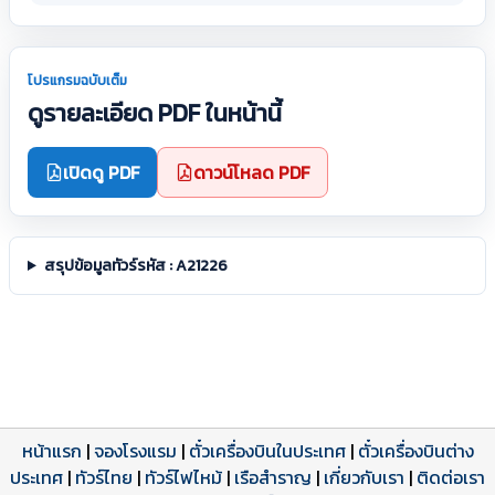
โปรแกรมฉบับเต็ม
ดูรายละเอียด PDF ในหน้านี้
เปิดดู PDF
ดาวน์โหลด PDF
สรุปข้อมูลทัวร์รหัส : A21226
หน้าแรก
|
จองโรงแรม
|
ตั๋วเครื่องบินในประเทศ
|
ตั๋วเครื่องบินต่าง
ประเทศ
โปรแกรมทัวร์
รีวิวลูกค้าจริง
ใบอนุญาตนำเที่ยว
|
ทัวร์ไทย
|
ทัวร์ไฟไหม้
|
เรือสำราญ
|
เกี่ยวกับเรา
|
ติดต่อเรา
ดาวน์โหลด PDF
เปิดหน้าเต็ม
เปิดหน้าเต็ม