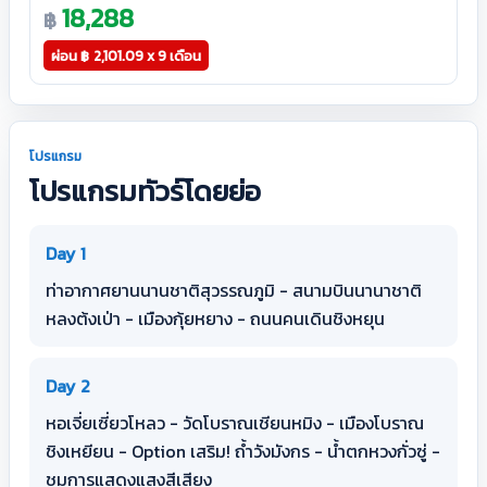
18,288
฿
ผ่อน
฿
2,101.09 x 9 เดือน
โปรแกรม
โปรแกรมทัวร์โดยย่อ
Day 1
ท่าอากาศยานนานชาติสุวรรณภูมิ - สนามบินนานาชาติ
หลงต้งเป่า - เมืองกุ้ยหยาง - ถนนคนเดินชิงหยุน
Day 2
หอเจี่ยเซี่ยวโหลว - วัดโบราณเชียนหมิง - เมืองโบราณ
ชิงเหยียน - Option เสริม! ถ้ำวังมังกร - น้ำตกหวงกั่วซู่ -
ชมการแสดงแสงสีเสียง