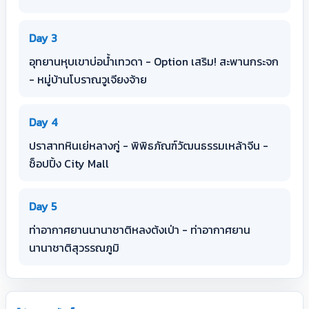
Day 3
อุทยานหุบเขาบ่อน้ำเทวดา - Option เสริม! สะพานกระจก
- หมู่บ้านโบราณวูเจียงจ้าย
Day 4
ปราสาทหินเย่หลางกู่ - พิพิธภัณฑ์วัฒนธรรมเหล้าจีน -
ช็อปปิ้ง City Mall
Day 5
ท่าอากาศยานนานาชาติหลงต้งเป่า - ท่าอากาศยาน
นานาชาติสุวรรณภูมิ