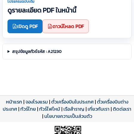
โปรแกรมฉบับเต็ม
ดูรายละเอียด PDF ในหน้านี้
เปิดดู PDF
ดาวน์โหลด PDF
สรุปข้อมูลทัวร์รหัส : A21230
หน้าแรก
|
จองโรงแรม
|
ตั๋วเครื่องบินในประเทศ
|
ตั๋วเครื่องบินต่าง
ประเทศ
โปรแกรมทัวร์
รีวิวลูกค้าจริง
ใบอนุญาตนำเที่ยว
|
ทัวร์ไทย
|
ทัวร์ไฟไหม้
|
เรือสำราญ
|
เกี่ยวกับเรา
|
ติดต่อเรา
ดาวน์โหลด PDF
เปิดหน้าเต็ม
เปิดหน้าเต็ม
A21230 PDF
รีวิวจาก eTravelWay
เลขที่ 11/11450
|
นโยบายความเป็นส่วนตัว
กำลังโหลดโปรแกรม...
กำลังโหลดรีวิว...
กำลังโหลดใบอนุญาต...