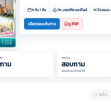
9 วัน 7 คืน
TK-เตอร์กิช แอร์ไลน์
โรงแรม 
เลือกรอบเดินทาง
ดู PDF
ต้น
สถานะ
ถาม
สอบถาม
น
สอบถามเจ้าหน้าที่
รีเซ็ต