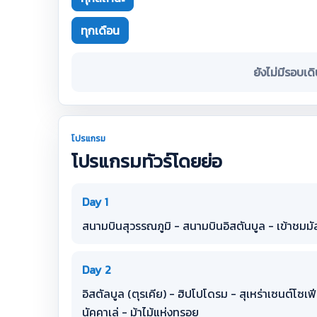
ทุกเดือน
ยังไม่มีรอบเด
โปรแกรม
โปรแกรมทัวร์โดยย่อ
Day 1
สนามบินสุวรรณภูมิ - สนามบินอิสตันบูล - เข้าชมมั
Day 2
อิสตัลบูล (ตุรเคีย) - ฮิปโปโดรม - สุเหร่าเซนต์โซเฟ
นัคคาเล่ - ม้าไม้แห่งทรอย