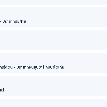
 - ปราสาทปุยฝ้าย
รใต้ดิน - ปราสาทหินยูชิซาร์ คัปปาโดเกีย
ยร์