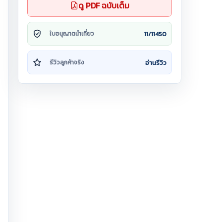
ดู PDF ฉบับเต็ม
11/11450
ใบอนุญาตนำเที่ยว
อ่านรีวิว
รีวิวลูกค้าจริง