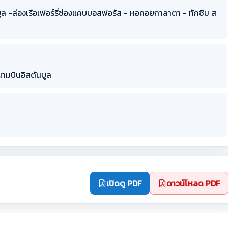
บูล -ล่องเรือเฟอร์รี่ช่องแคบบอสฟอรัส - หอคอยกาลาตา - ทักซิม ส
นามบินอิสตันบูล
เปิดดู PDF
ดาวน์โหลด PDF