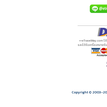
A00067 PDF
รีวิวจาก eTravelWay
เลขที่ 11/11450
กำลังโหลดโปรแกรม...
กำลังโหลดรีวิว...
กำลังโหลดใบอนุญาต...
==eTravelWay.com ได
และได้รับเครื่องหมายร
Copyright © 2003
-2