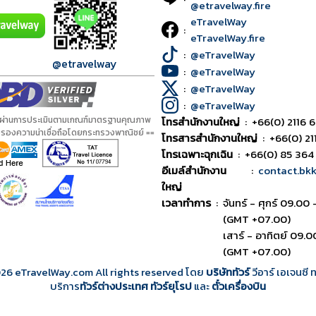
@etravelway.fire
eTravelWay
:
eTravelWay.fire
:
@eTravelWay
@etravelway
:
@eTravelWay
:
@eTravelWay
:
@eTravelWay
้ผ่านการประเมินตามเกณฑ์มาตรฐานคุณภาพ
โทรสำนักงานใหญ่
:
+66(0) 2116 6
ับรองความน่าเชื่อถือโดยกระทรวงพาณิชย์ ==
โทรสารสำนักงานใหญ่
:
+66(0) 21
โทรเฉพาะฉุกเฉิน
:
+66(0) 85 364
อีเมล์สำนักงาน
:
contact.bk
ใหญ่
เวลาทำการ
:
จันทร์ - ศุกร์ 09.00 
(GMT +07.00)
เสาร์ - อาทิตย์ 09.0
(GMT +07.00)
026
eTravelWay.com All rights reserved โดย
บริษัททัวร์
วีอาร์ เอเจนซี
บริการ
ทัวร์ต่างประเทศ
ทัวร์ยุโรป
และ
ตั๋วเครื่องบิน