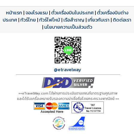
หน้าแรก
|
จองโรงแรม
|
ตั๋วเครื่องบินในประเทศ
|
ตั๋วเครื่องบินต่าง
ประเทศ
โปรแกรมทัวร์
รีวิวลูกค้าจริง
ใบอนุญาตนำเที่ยว
|
ทัวร์ไทย
|
ทัวร์ไฟไหม้
|
เรือสำราญ
|
เกี่ยวกับเรา
|
ติดต่อเรา
ดาวน์โหลด PDF
เปิดหน้าเต็ม
เปิดหน้าเต็ม
A00146 PDF
รีวิวจาก eTravelWay
เลขที่ 11/11450
|
นโยบายความเป็นส่วนตัว
กำลังโหลดโปรแกรม...
กำลังโหลดรีวิว...
กำลังโหลดใบอนุญาต...
@etravelway
==eTravelWay.com ได้ผ่านการประเมินตามเกณฑ์มาตรฐานคุณภาพ
และได้รับเครื่องหมายรับรองความน่าเชื่อถือโดยกระทรวงพาณิชย์ ==