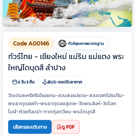
Code A00146
ทัวร์คุณภาพมาตรฐาน
ทัวร์ไทย - เชียงใหม่ แม่ริม แม่แตง พระ
ใหญ่ไดบุตสึ ลำปาง
4 วัน 3 คืน
BUS-รถปรับอากาศ
วัดเด่นสะหรีศรีเมืองแกน-สวนสนแม่แตง-สวนดอกไม้แม่ริม-
พระธาตุดอยคำ-พระธาตุดอยสุเทพ-วัดพระสิงห์-วัดโลก
โมฬี-ห้วยตึงเฒ่า-กาดทุ่งเกวียน-พระไดบุตสึ
เลือกรอบเดินทาง
ดู PDF