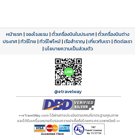
หน้าแรก
|
จองโรงแรม
|
ตั๋วเครื่องบินในประเทศ
|
ตั๋วเครื่องบินต่าง
ประเทศ
โปรแกรมทัวร์
รีวิวลูกค้าจริง
ใบอนุญาตนำเที่ยว
|
ทัวร์ไทย
|
ทัวร์ไฟไหม้
|
เรือสำราญ
|
เกี่ยวกับเรา
|
ติดต่อเรา
ดาวน์โหลด PDF
เปิดหน้าเต็ม
เปิดหน้าเต็ม
A00181 PDF
รีวิวจาก eTravelWay
เลขที่ 11/11450
|
นโยบายความเป็นส่วนตัว
กำลังโหลดโปรแกรม...
กำลังโหลดรีวิว...
กำลังโหลดใบอนุญาต...
@etravelway
==eTravelWay.com ได้ผ่านการประเมินตามเกณฑ์มาตรฐานคุณภาพ
และได้รับเครื่องหมายรับรองความน่าเชื่อถือโดยกระทรวงพาณิชย์ ==