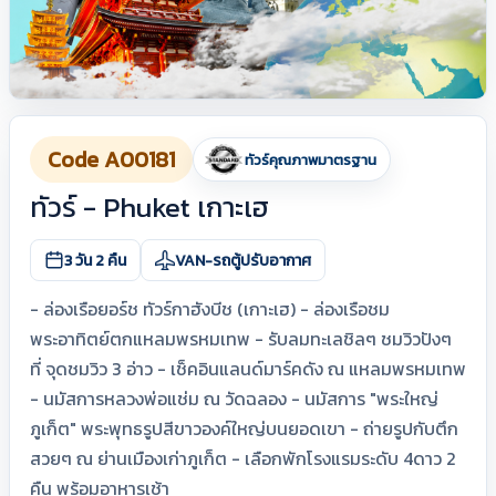
Code A00181
ทัวร์คุณภาพมาตรฐาน
ทัวร์ - Phuket เกาะเฮ
3 วัน 2 คืน
VAN-รถตู้ปรับอากาศ
- ล่องเรือยอร์ช ทัวร์กาฮังบีช (เกาะเฮ) - ล่องเรือชม
พระอาทิตย์ตกแหลมพรหมเทพ - รับลมทะเลชิลๆ ชมวิวปังๆ
ที่ จุดชมวิว 3 อ่าว - เช็คอินแลนด์มาร์คดัง ณ แหลมพรหมเทพ
- นมัสการหลวงพ่อแช่ม ณ วัดฉลอง - นมัสการ "พระใหญ่
ภูเก็ต" พระพุทธรูปสีขาวองค์ใหญ่บนยอดเขา - ถ่ายรูปกับตึก
สวยๆ ณ ย่านเมืองเก่าภูเก็ต - เลือกพักโรงแรมระดับ 4ดาว 2
คืน พร้อมอาหารเช้า