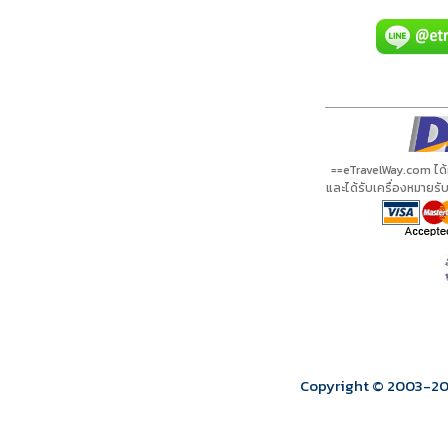
A00288 PDF
รีวิวจาก eTravelWay
เลขที่ 11/11450
กำลังโหลดโปรแกรม...
กำลังโหลดรีวิว...
กำลังโหลดใบอนุญาต...
==eTravelWay.com ได
และได้รับเครื่องหมายร
Copyright © 2003
-2