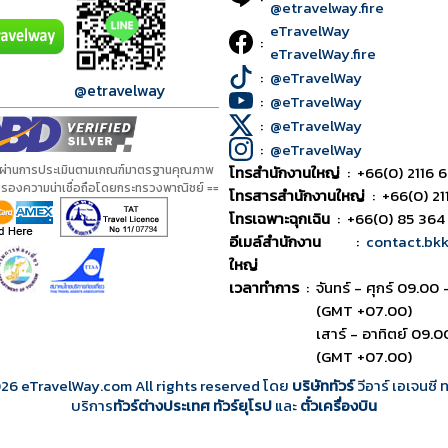
@etravelway.fire
eTravelWay
:
eTravelWay.fire
:
@eTravelWay
@etravelway
:
@eTravelWay
:
@eTravelWay
:
@eTravelWay
้ผ่านการประเมินตามเกณฑ์มาตรฐานคุณภาพ
โทรสำนักงานใหญ่
:
+66(0) 2116 6
ับรองความน่าเชื่อถือโดยกระทรวงพาณิชย์ ==
โทรสารสำนักงานใหญ่
:
+66(0) 21
โทรเฉพาะฉุกเฉิน
:
+66(0) 85 364
อีเมล์สำนักงาน
:
contact.bk
ใหญ่
เวลาทำการ
:
จันทร์ - ศุกร์ 09.00 
(GMT +07.00)
เสาร์ - อาทิตย์ 09.0
(GMT +07.00)
026
eTravelWay.com All rights reserved โดย
บริษัททัวร์
วีอาร์ เอเจนซี
บริการ
ทัวร์ต่างประเทศ
ทัวร์ยุโรป
และ
ตั๋วเครื่องบิน