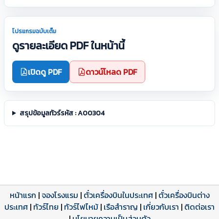
โปรแกรมฉบับเต็ม
ดูรายละเอียด PDF ในหน้านี้
เปิดดู PDF
ดาวน์โหลด PDF
สรุปข้อมูลทัวร์รหัส : A00304
หน้าแรก
|
จองโรงแรม
|
ตั๋วเครื่องบินในประเทศ
|
ตั๋วเครื่องบินต่าง
ประเทศ
โปรแกรมทัวร์
รีวิวลูกค้าจริง
ใบอนุญาตนำเที่ยว
|
ทัวร์ไทย
|
ทัวร์ไฟไหม้
|
เรือสำราญ
|
เกี่ยวกับเรา
|
ติดต่อเรา
ดาวน์โหลด PDF
เปิดหน้าเต็ม
เปิดหน้าเต็ม
|
นโยบายความเป็นส่วนตัว