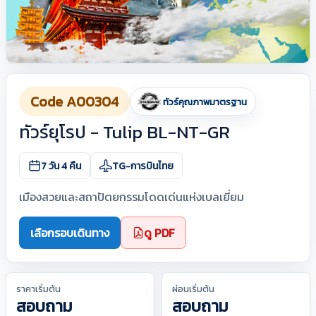
Code A00304
ทัวร์คุณภาพมาตรฐาน
ทัวร์ยุโรป - Tulip BL-NT-GR
7 วัน 4 คืน
TG-การบินไทย
เมืองสวยและสถาปัตยกรรมโดดเด่นแห่งเบลเยี่ยม
เลือกรอบเดินทาง
ดู PDF
ราคาเริ่มต้น
ผ่อนเริ่มต้น
สอบถาม
สอบถาม