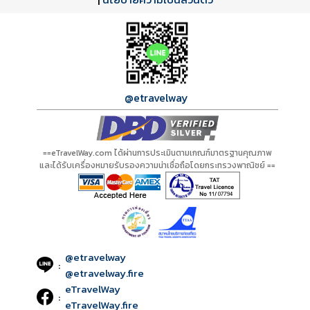
A00304 PDF
รีวิวจาก eTravelWay
เลขที่ 11/11450
กำลังโหลดโปรแกรม...
กำลังโหลดรีวิว...
กำลังโหลดใบอนุญาต...
@etravelway
==eTravelWay.com ได้ผ่านการประเมินตามเกณฑ์มาตรฐานคุณภาพ
และได้รับเครื่องหมายรับรองความน่าเชื่อถือโดยกระทรวงพาณิชย์ ==
@etravelway
:
@etravelway.fire
eTravelWay
:
eTravelWay.fire