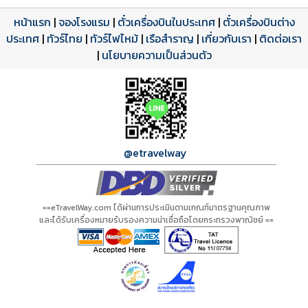
หน้าแรก
|
จองโรงแรม
|
ตั๋วเครื่องบินในประเทศ
|
ตั๋วเครื่องบินต่าง
ประเทศ
โปรแกรมทัวร์
รีวิวลูกค้าจริง
ใบอนุญาตนำเที่ยว
|
ทัวร์ไทย
|
ทัวร์ไฟไหม้
|
เรือสำราญ
|
เกี่ยวกับเรา
|
ติดต่อเรา
ดาวน์โหลด PDF
เปิดหน้าเต็ม
เปิดหน้าเต็ม
A00336 PDF
รีวิวจาก eTravelWay
เลขที่ 11/11450
|
นโยบายความเป็นส่วนตัว
กำลังโหลดโปรแกรม...
กำลังโหลดรีวิว...
กำลังโหลดใบอนุญาต...
@etravelway
==eTravelWay.com ได้ผ่านการประเมินตามเกณฑ์มาตรฐานคุณภาพ
และได้รับเครื่องหมายรับรองความน่าเชื่อถือโดยกระทรวงพาณิชย์ ==