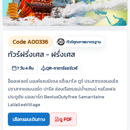
Code A00336
ทัวร์คุณภาพมาตรฐาน
ทัวร์ฝรั่งเศส - ฝรั่งเศส
7 วัน 4 คืน
QR-กาตาร์แอร์เวย์
อ็องเฟลอร์ มองค์แซงมิเชล แซ็งมาโล ตูร์ ประสาทเชอนองโซ
ปราสาทชอมบอร์ด ปารีส ล่องเรือชมแม่น้ำแซนน์ หอไอเฟล
ประตูชัย มองมาร์ต BenluxDutyFree Samaritaine
LaValleeVillage
เลือกรอบเดินทาง
ดู PDF