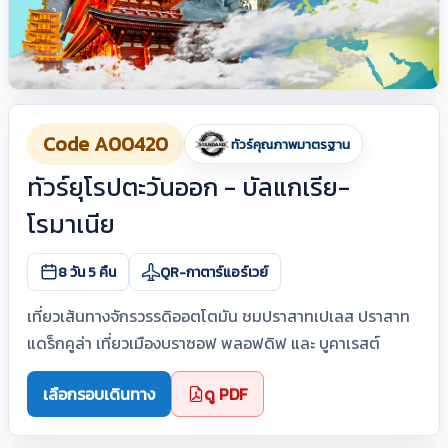
Code A00420
ทัวร์คุณภาพมาตรฐาน
ทัวร์ยุโรปตะวันออก - บัลแกเรีย-
โรมาเนีย
8 วัน 5 คืน
QR-กาตาร์แอร์เวย์
เที่ยวเส้นทางจักรวรรดิออตโตมัน ชมปราสาทเปเลส ปราสาท
แดร็กคูล่า เที่ยวเมืองบราซอฟ พลอฟดิฟ และ บูคาเรสต์
เลือกรอบเดินทาง
ดู PDF