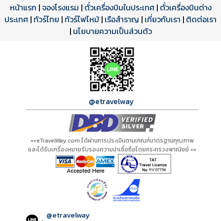
หน้าแรก
|
จองโรงแรม
|
ตั๋วเครื่องบินในประเทศ
|
ตั๋วเครื่องบินต่าง
ประเทศ
โปรแกรมทัวร์
รีวิวลูกค้าจริง
ใบอนุญาตนำเที่ยว
|
ทัวร์ไทย
|
ทัวร์ไฟไหม้
|
เรือสำราญ
|
เกี่ยวกับเรา
|
ติดต่อเรา
ดาวน์โหลด PDF
เปิดหน้าเต็ม
เปิดหน้าเต็ม
A00420 PDF
รีวิวจาก eTravelWay
เลขที่ 11/11450
|
นโยบายความเป็นส่วนตัว
กำลังโหลดโปรแกรม...
กำลังโหลดรีวิว...
กำลังโหลดใบอนุญาต...
@etravelway
==eTravelWay.com ได้ผ่านการประเมินตามเกณฑ์มาตรฐานคุณภาพ
และได้รับเครื่องหมายรับรองความน่าเชื่อถือโดยกระทรวงพาณิชย์ ==
@etravelway
: