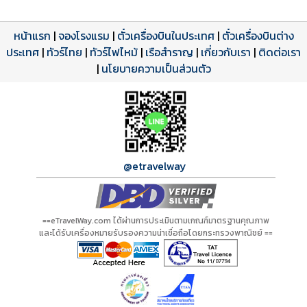
หน้าแรก
|
จองโรงแรม
|
ตั๋วเครื่องบินในประเทศ
|
ตั๋วเครื่องบินต่าง
ประเทศ
โปรแกรมทัวร์
รีวิวลูกค้าจริง
ใบอนุญาตนำเที่ยว
|
ทัวร์ไทย
|
ทัวร์ไฟไหม้
|
เรือสำราญ
|
เกี่ยวกับเรา
|
ติดต่อเรา
ดาวน์โหลด PDF
เปิดหน้าเต็ม
เปิดหน้าเต็ม
A00603 PDF
รีวิวจาก eTravelWay
เลขที่ 11/11450
|
นโยบายความเป็นส่วนตัว
กำลังโหลดโปรแกรม...
กำลังโหลดรีวิว...
กำลังโหลดใบอนุญาต...
@etravelway
==eTravelWay.com ได้ผ่านการประเมินตามเกณฑ์มาตรฐานคุณภาพ
และได้รับเครื่องหมายรับรองความน่าเชื่อถือโดยกระทรวงพาณิชย์ ==