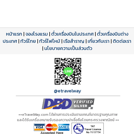
หน้าแรก
|
จองโรงแรม
|
ตั๋วเครื่องบินในประเทศ
|
ตั๋วเครื่องบินต่าง
ประเทศ
โปรแกรมทัวร์
รีวิวลูกค้าจริง
ใบอนุญาตนำเที่ยว
|
ทัวร์ไทย
|
ทัวร์ไฟไหม้
|
เรือสำราญ
|
เกี่ยวกับเรา
|
ติดต่อเรา
ดาวน์โหลด PDF
เปิดหน้าเต็ม
เปิดหน้าเต็ม
A00659 PDF
รีวิวจาก eTravelWay
เลขที่ 11/11450
|
นโยบายความเป็นส่วนตัว
กำลังโหลดโปรแกรม...
กำลังโหลดรีวิว...
กำลังโหลดใบอนุญาต...
@etravelway
==eTravelWay.com ได้ผ่านการประเมินตามเกณฑ์มาตรฐานคุณภาพ
และได้รับเครื่องหมายรับรองความน่าเชื่อถือโดยกระทรวงพาณิชย์ ==