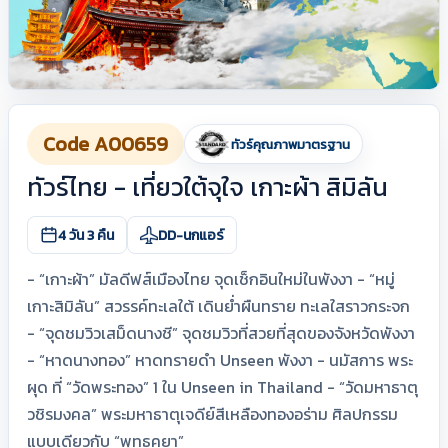
Code A00659
ทัวร์คุณภาพมาตรฐาน
ทัวร์ไทย - เที่ยวใต้จุใจ เกาะผ้า สิมิลัน
4 วัน 3 คืน
DD-นกแอร์
- “เกาะผ้า” มัลดีฟส์เมืองไทย จุดเช็กอินใหม่ในพังงา - “หมู่
เกาะสิมิลัน” สวรรค์ทะเลใต้ เดินย่ำผืนทราย ทะเลใสราวกระจก
- “จุดชมวิวเสม็ดนางชี” จุดชมวิวที่สวยที่สุดของจังหวัดพังงา
- “หาดนางทอง” หาดทรายดำ Unseen พังงา - นมัสการ พระ
ผุด ที่ “วัดพระทอง” 1 ใน Unseen in Thailand - “วัดมหาธาตุ
วชิรมงคล” พระมหาธาตุเจดีย์สีเหลืองทองอร่าม ศิลปกรรม
แบบเดียวกับ “พุทธคยา”