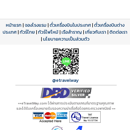
หน้าแรก
|
จองโรงแรม
|
ตั๋วเครื่องบินในประเทศ
|
ตั๋วเครื่องบินต่าง
ประเทศ
โปรแกรมทัวร์
รีวิวลูกค้าจริง
ใบอนุญาตนำเที่ยว
|
ทัวร์ไทย
|
ทัวร์ไฟไหม้
|
เรือสำราญ
|
เกี่ยวกับเรา
|
ติดต่อเรา
ดาวน์โหลด PDF
เปิดหน้าเต็ม
เปิดหน้าเต็ม
A00673 PDF
รีวิวจาก eTravelWay
เลขที่ 11/11450
|
นโยบายความเป็นส่วนตัว
กำลังโหลดโปรแกรม...
กำลังโหลดรีวิว...
กำลังโหลดใบอนุญาต...
@etravelway
==eTravelWay.com ได้ผ่านการประเมินตามเกณฑ์มาตรฐานคุณภาพ
และได้รับเครื่องหมายรับรองความน่าเชื่อถือโดยกระทรวงพาณิชย์ ==