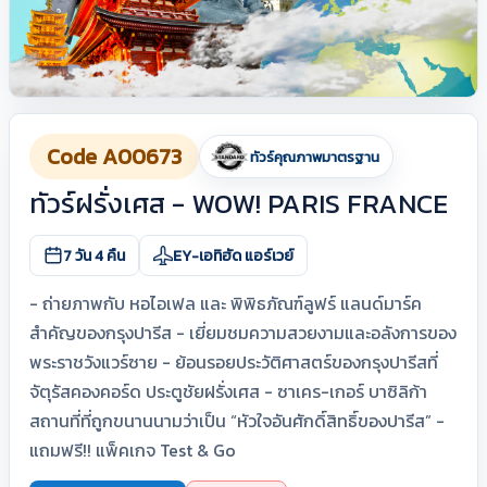
Code A00673
ทัวร์คุณภาพมาตรฐาน
ทัวร์ฝรั่งเศส - WOW! PARIS FRANCE
7 วัน 4 คืน
EY-เอทิฮัด แอร์เวย์
- ถ่ายภาพกับ หอไอเฟล และ พิพิธภัณฑ์ลูฟร์ แลนด์มาร์ค
สำคัญของกรุงปารีส - เยี่ยมชมความสวยงามและอลังการของ
พระราชวังแวร์ซาย - ย้อนรอยประวัติศาสตร์ของกรุงปารีสที่
จัตุรัสคองคอร์ด ประตูชัยฝรั่งเศส - ซาเคร-เกอร์ บาซิลิก้า
สถานที่ที่ถูกขนานนามว่าเป็น “หัวใจอันศักดิ์สิทธิ์ของปารีส” -
แถมฟรี!! แพ็คเกจ Test & Go