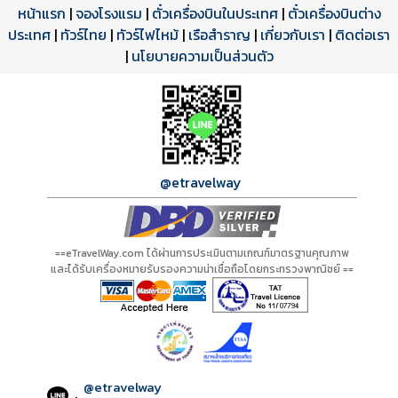
หน้าแรก
|
จองโรงแรม
|
ตั๋วเครื่องบินในประเทศ
|
ตั๋วเครื่องบินต่าง
ประเทศ
โปรแกรมทัวร์
รีวิวลูกค้าจริง
ใบอนุญาตนำเที่ยว
|
ทัวร์ไทย
|
ทัวร์ไฟไหม้
|
เรือสำราญ
|
เกี่ยวกับเรา
|
ติดต่อเรา
ดาวน์โหลด PDF
เปิดหน้าเต็ม
เปิดหน้าเต็ม
A00675 PDF
รีวิวจาก eTravelWay
เลขที่ 11/11450
|
นโยบายความเป็นส่วนตัว
กำลังโหลดโปรแกรม...
กำลังโหลดรีวิว...
กำลังโหลดใบอนุญาต...
@etravelway
==eTravelWay.com ได้ผ่านการประเมินตามเกณฑ์มาตรฐานคุณภาพ
และได้รับเครื่องหมายรับรองความน่าเชื่อถือโดยกระทรวงพาณิชย์ ==
@etravelway
: