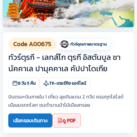
Code A00675
ทัวร์คุณภาพมาตรฐาน
ทัวร์ตุรกี - เลทส์โก ตุรกี อิสตันบูล ชา
นัคคาเล ปามุคคาเล คัปปาโดเกีย
8 วัน 5 คืน
TK-เตอร์กิช แอร์ไลน์
บินตรง+บินภายใน 1 เที่ยว ลุยดินแดน 2 ทวีป ครบทุกไฮไลท์
เมืองมรดกโลก ชมตำนานม้าไม้เมืองทรอย
เลือกรอบเดินทาง
ดู PDF