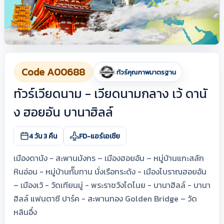
Code A00688
ทัวร์คุณภาพมาตรฐาน
ทัวร์เวียดนาม - เวียดนามกลาง เว้ ดานั
ง ฮอยอัน บานาฮิลล์
4 วัน 3 คืน
FD-แอร์เอเชีย
เมืองดานัง - สะพานมังกร – เมืองฮอยอัน – หมู่บ้านแกะสลัก
หินอ่อน - หมู่บ้านกั๊มทาน นั่งเรือกระด้ง - เมืองโบราณฮอยอัน
– เมืองเว้ - วัดเทียนมู่ - พระราชวังไดโนย - บานาฮิลล์ - บานา
ฮิลล์ แฟนตาซี ปาร์ค - สะพานทอง Golden Bridge – วัด
หลินอึ๋ง