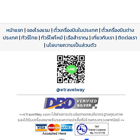
หน้าแรก
|
จองโรงแรม
|
ตั๋วเครื่องบินในประเทศ
|
ตั๋วเครื่องบินต่าง
ประเทศ
โปรแกรมทัวร์
รีวิวลูกค้าจริง
ใบอนุญาตนำเที่ยว
|
ทัวร์ไทย
|
ทัวร์ไฟไหม้
|
เรือสำราญ
|
เกี่ยวกับเรา
|
ติดต่อเรา
ดาวน์โหลด PDF
เปิดหน้าเต็ม
เปิดหน้าเต็ม
A00688 PDF
รีวิวจาก eTravelWay
เลขที่ 11/11450
|
นโยบายความเป็นส่วนตัว
กำลังโหลดโปรแกรม...
กำลังโหลดรีวิว...
กำลังโหลดใบอนุญาต...
@etravelway
==eTravelWay.com ได้ผ่านการประเมินตามเกณฑ์มาตรฐานคุณภาพ
และได้รับเครื่องหมายรับรองความน่าเชื่อถือโดยกระทรวงพาณิชย์ ==